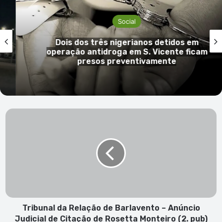
Social
 em
Mulher de 66 anos em prisão preve
ficam
por tráfico de droga na cidade da 
Tribunal
da
Relação
de
Barlavento
–
Anúncio
Judicial
de
Citação
Tribunal da Relação de Barlavento – Anúncio
de
Judicial de Citação de Rosetta Monteiro (2. pub)