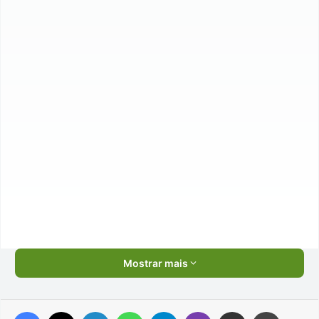
Mostrar mais
Facebook
X
Linkedin
WhatsApp
Telegram
Viber
Compartilhar via e-mail
Imprimir