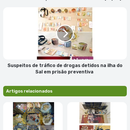
Rosetta
Monteiro
Suspeitos
(2.
de
pub)
tráfico
de
drogas
detidos
na
ilha
do
Sal
Suspeitos de tráfico de drogas detidos na ilha do
em
Sal em prisão preventiva
prisão
preventiva
Artigos relacionados