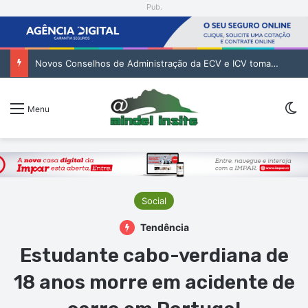
Pub.
Novos Conselhos de Administração da ECV e ICV tomam posse para reforçar gestão das infraestruturas
Sw
Menu
Social
Tendência
Estudante cabo-verdiana de
18 anos morre em acidente de