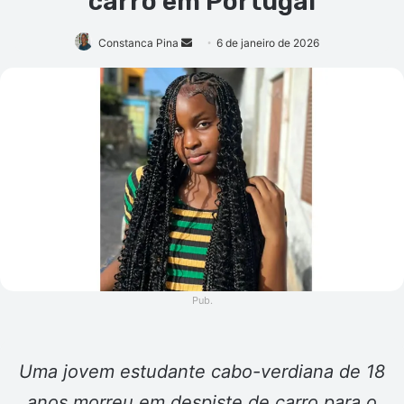
carro em Portugal
Mande
Constanca Pina
6 de janeiro de 2026
um
e-
mail
Pub.
Uma jovem estudante cabo-verdiana de 18
anos morreu em despiste de carro para o