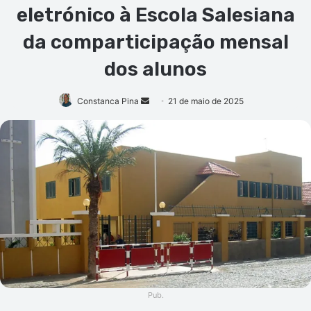
eletrónico à Escola Salesiana
da comparticipação mensal
dos alunos
Mande
Constanca Pina
21 de maio de 2025
um
e-
mail
Pub.