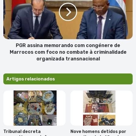
memorando
Enapor
com
congénere
de
Marrocos
com
foco
no
PGR assina memorando com congénere de
combate
Marrocos com foco no combate à criminalidade
à
organizada transnacional
criminalidade
organizada
transnacional
Artigos relacionados
Tribunal decreta
Nove homens detidos por