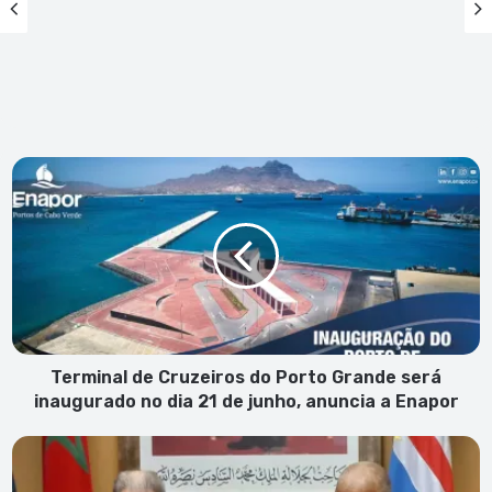
Terminal
de
Cruzeiros
do
Porto
Grande
será
inaugurado
no
dia
Terminal de Cruzeiros do Porto Grande será
21
inaugurado no dia 21 de junho, anuncia a Enapor
de
junho,
PGR
anuncia
assina
a