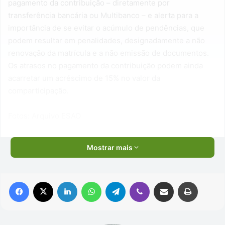
pagamento da contribuição – diretamente por
transferência bancária ou Multibanco – e alerta para a
importância de se evitar o acúmulo de pendências, que
podem resultar em penalidades, designadamente a não
renovação da matrícula e a não emissão de documentos.
Os atrasos no pagamento da contribuição podem ainda
acarretar um acréscimo de 15% no valor da
comparticipação.
Fotos: Arquivo ESAO
Mostrar mais
Facebook
X
Linkedin
WhatsApp
Telegram
Viber
Compartilhar via e-mail
Imprimir