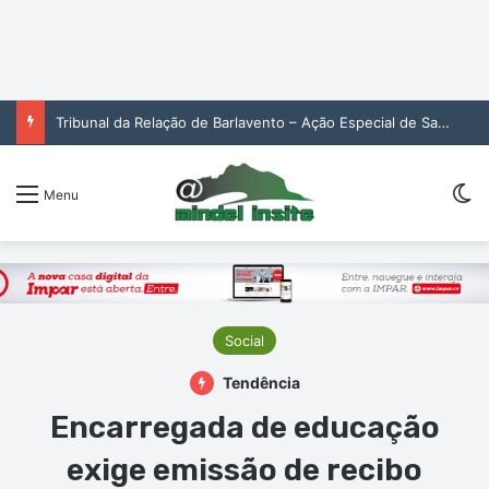
Tribunal da Relação de Barlavento – Ação Especial de Sandra Helena Monteiro Lima (2. pub)
Sw
Menu
Social
Tendência
Encarregada de educação
exige emissão de recibo