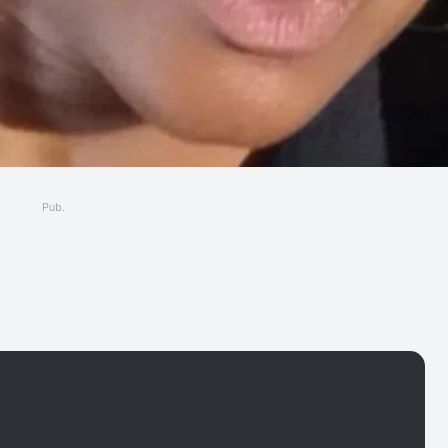
Pub.
ger