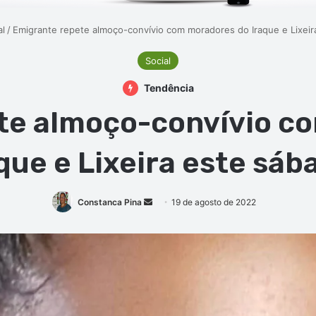
al
/
Emigrante repete almoço-convívio com moradores do Iraque e Lixei
Social
Tendência
te almoço-convívio c
que e Lixeira este sá
Mande
Constanca Pina
19 de agosto de 2022
um
e-
mail