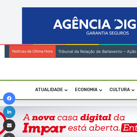
Notícias de Última Hora
Tribunal da Relação de Barlavento – Açã
ATUALIDADE
ECONOMIA
CULTURA
Facebook
Linkedin
Compartilhar via e-mail
Imprimir