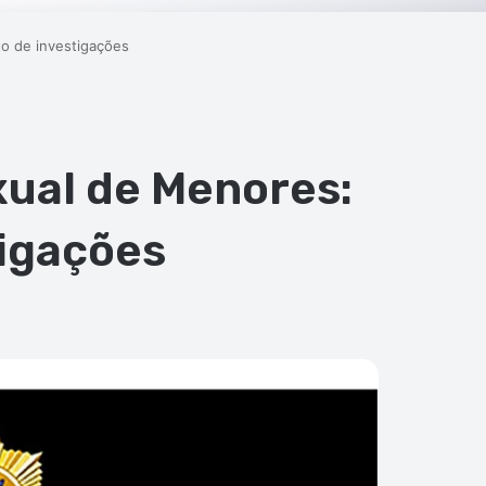
to de investigações
xual de Menores:
tigações