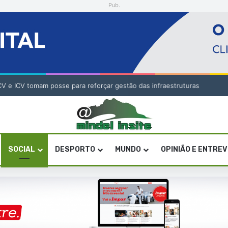
Pub.
V e ICV tomam posse para reforçar gestão das infraestruturas
SOCIAL
DESPORTO
MUNDO
OPINIÃO E ENTRE