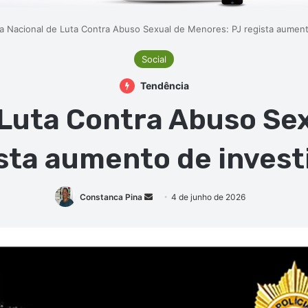
ia Nacional de Luta Contra Abuso Sexual de Menores: PJ regista aumen
Social
Tendência
 Luta Contra Abuso Se
sta aumento de inves
Mande
Constanca Pina
4 de junho de 2026
um
e-
mail