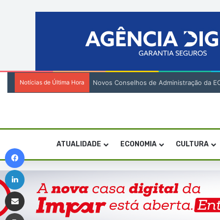
Notícias de Última Hora
Novos Conselhos de Administração da EC
ATUALIDADE
ECONOMIA
CULTURA
Facebook
Linkedin
Compartilhar via e-mail
Imprimir