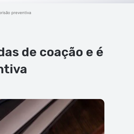
prisão preventiva
das de coação e é
ntiva