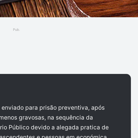
Pub.
ger
 enviado para prisão preventiva, após
 menos gravosas, na sequência da
io Público devido a alegada pratica de
a ascendentes e pessoas em económica