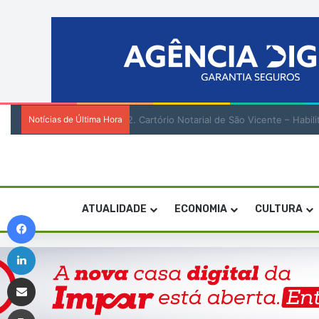
Notícias de Última Hora
2. Cartório Notarial de São Vicente – Ha
ATUALIDADE
ECONOMIA
CULTURA
Facebook
Linkedin
Compartilhar via e-mail
Imprimir