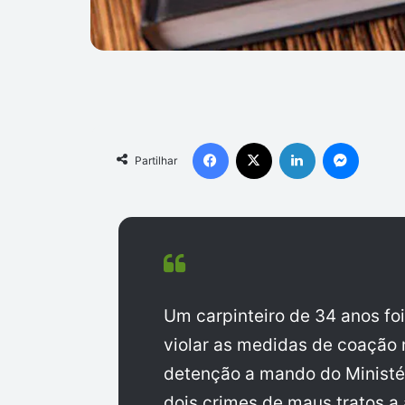
Facebook
X
Linkedin
Messen
Partilhar
Um carpinteiro de 34 anos foi
violar as medidas de coação
detenção a mando do Ministér
dois crimes de maus tratos 