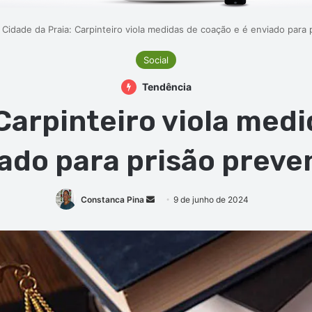
Cidade da Praia: Carpinteiro viola medidas de coação e é enviado para 
Social
Tendência
 Carpinteiro viola medi
ado para prisão preve
Mande
Constanca Pina
9 de junho de 2024
um
e-
mail