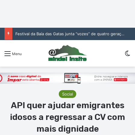
Festival da Baía das Gatas junta “vozes” de quatro gerações da música cabo-verdiana na segunda noite
Sw
Menu
Social
API quer ajudar emigrantes
idosos a regressar a CV com
mais dignidade