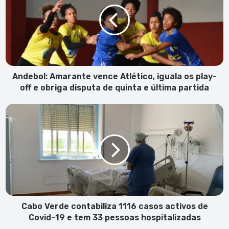
vence
Atlético,
iguala
os
play-
off
e
obriga
Andebol: Amarante vence Atlético, iguala os play-
disputa
off e obriga disputa de quinta e última partida
de
quinta
Cabo
e
Verde
última
contabiliza
partida
1116
casos
activos
de
Covid-
19
e
Cabo Verde contabiliza 1116 casos activos de
tem
Covid-19 e tem 33 pessoas hospitalizadas
33