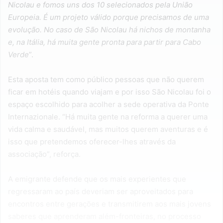
Nicolau e fomos uns dos 10 selecionados pela União
Europeia. É um projeto válido porque precisamos de uma
evolução. No caso de São Nicolau há nichos de montanha
e, na Itália, há muita gente pronta para partir para Cabo
Verde
”.
Esta aposta tem como público pessoas que não querem
ficar em hotéis quando viajam e por isso São Nicolau foi o
espaço escolhido para acolher a sede operativa da Ponte
Internazionale. “Há muita gente na reforma a querer uma
vida calma e saudável, mas muitos querem aventuras e é
isso que pretendemos oferecer-lhes através da
associação”, reforça.
A emigrante defende que os mais experientes que
regressaram ao país deveriam ser aproveitados para
encontros entre gerações e transmitirem aos mais jovens
saberes que aprenderam além-fronteiras, no processo