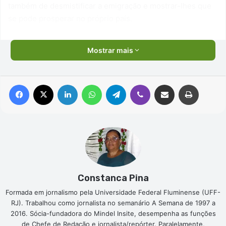
também de desmistificar a emigração e mostrar-lhes que
se pode prosperar no próprio país.
Mostrar mais
Facebook
X
Linkedin
WhatsApp
Telegram
Viber
Compartilhar via e-mail
Imprimir
Constanca Pina
Formada em jornalismo pela Universidade Federal Fluminense (UFF-
RJ). Trabalhou como jornalista no semanário A Semana de 1997 a
2016. Sócia-fundadora do Mindel Insite, desempenha as funções
de Chefe de Redação e jornalista/repórter. Paralelamente,