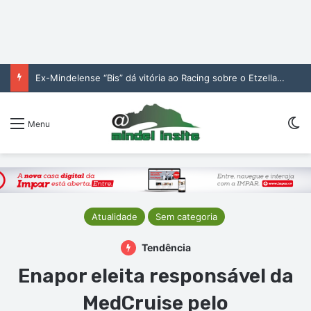
Ex-Mindelense “Bis” dá vitória ao Racing sobre o Etzella Ettelbruck no Luxemburgo
Sw
Menu
Atualidade
Sem categoria
Tendência
Enapor eleita responsável da
MedCruise pelo