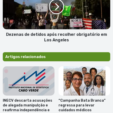
após
recolher
obrigatório
em
Los
Angeles
Dezenas de detidos após recolher obrigatório em
Los Angeles
Artigos relacionados
INECV descarta acusações
“Campanha Bata Branca”
de alegada manipulção e
regressa para levar
reafirma independência e
cuidados médicos