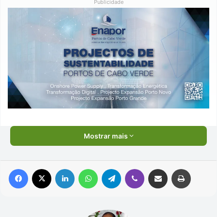
Publicidade
Mostrar mais
Facebook
X
Linkedin
WhatsApp
Telegram
Viber
Compartilhar via e-mail
Imprimir