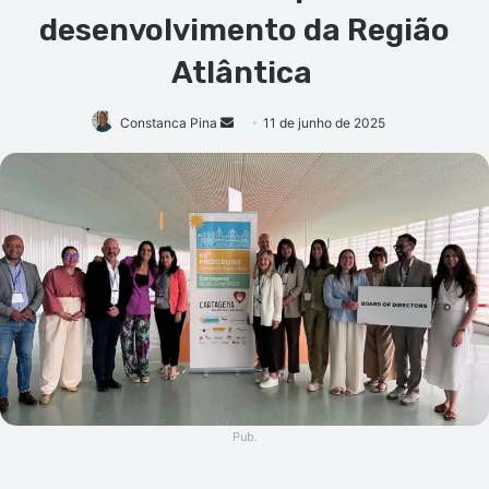
desenvolvimento da Região
Atlântica
Mande
Constanca Pina
11 de junho de 2025
um
e-
mail
Pub.