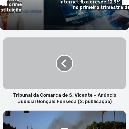
Internet fixa cresce 12,9% em Cabo
ime
no primeiro trimestre de 2026
ção
Tribunal
da
Comarca
de
S.
Vicente
–
Anúncio
Judicial
Gonçalo
Tribunal da Comarca de S. Vicente – Anúncio
Fonseca
Judicial Gonçalo Fonseca (2. publicação)
(2.
publicação)
Dezenas
de
detidos