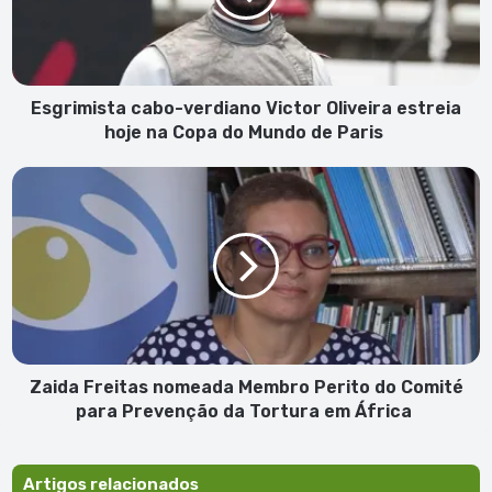
estreia
hoje
na
Copa
do
Esgrimista cabo-verdiano Victor Oliveira estreia
Mundo
hoje na Copa do Mundo de Paris
de
Paris
Zaida
Freitas
nomeada
Membro
Perito
do
Comité
para
Prevenção
da
Zaida Freitas nomeada Membro Perito do Comité
Tortura
para Prevenção da Tortura em África
em
África
Artigos relacionados