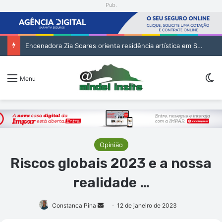
Pub.
Encenadora Zia Soares orienta residência artística em São Vicente
Sw
Menu
Opinião
Riscos globais 2023 e a nossa
realidade …
Mande
Constanca Pina
12 de janeiro de 2023
um