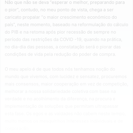
Não que não se deva “esperar o melhor, preparando para
o pior”, contudo, no meu ponto de vista, chega a ser
caricato propalar “o maior crescimento económico do
país”, neste momento, baseado na reformulação do cálculo
do PIB e na retoma após pior recessão de sempre no
período das restrições da COVID -19, quando na prática,
no dia-dia das pessoas, a constatação será o piorar das
condições de vida pela redução do poder de compra.
O meu apelo é de que todos nós tenhamos noção do
mundo que vivemos, com lucidez e sensatez, procuremos
mais consensos, maior cooperação em vez de competição,
melhorar a nossa solidariedade coletiva com base na
verdade e no acolhimento da diferença, na procura e
implementação de soluções que permitam ultrapassar
esta fase. Os egos e as vaidades não cabem neste tempo,
muito menos os mesquinhos interesses individuais e de
corporação.