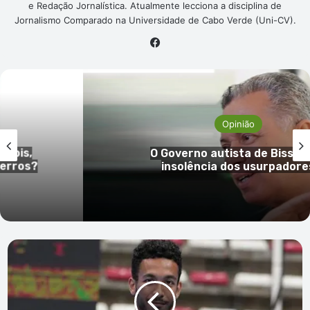
e Redação Jornalística. Atualmente lecciona a disciplina de
Jornalismo Comparado na Universidade de Cabo Verde (Uni-CV).
Facebook
Opinião
ois,
O Governo autista de Bissau e 
ros?
insolência dos usurpadores
Esgrimista
cabo-
verdiano
Victor
Oliveira