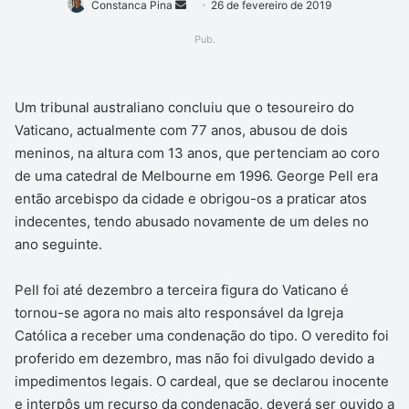
Mande
Constanca Pina
26 de fevereiro de 2019
um
Pub.
e-
mail
Um tribunal australiano concluiu que o tesoureiro do
Vaticano, actualmente com 77 anos, abusou de dois
meninos, na altura com 13 anos, que pertenciam ao coro
de uma catedral de Melbourne em 1996. George Pell era
então arcebispo da cidade e obrigou-os a praticar atos
indecentes, tendo abusado novamente de um deles no
ano seguinte.
Pell foi até dezembro a terceira figura do Vaticano é
tornou-se agora no mais alto responsável da Igreja
Católica a receber uma condenação do tipo. O veredito foi
proferido em dezembro, mas não foi divulgado devido a
impedimentos legais. O cardeal, que se declarou inocente
e interpôs um recurso da condenação, deverá ser ouvido a