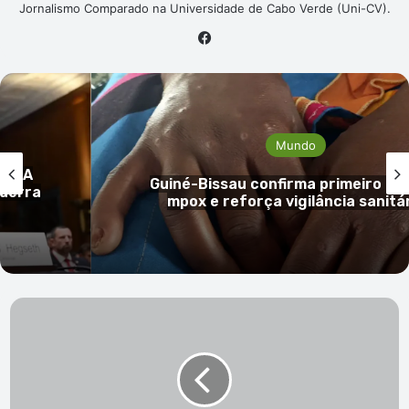
Jornalismo Comparado na Universidade de Cabo Verde (Uni-CV).
Facebook
Mundo
so de
Dois terramotos “sacodem” Venezu
ria
provocam 164 mortos e quase mil f
Mindel
Insite
completa
dois
anos:
Luta