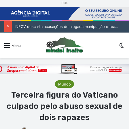
Pub.
INECV descarta acusações de alegada manipulção e reafirma independência e rigor das estatísticas oficiais
Sw
Menu
Mundo
Terceira figura do Vaticano
culpado pelo abuso sexual de
dois rapazes