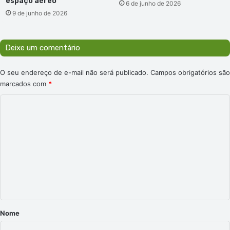
espaço aéreo
6 de junho de 2026
9 de junho de 2026
Deixe um comentário
O seu endereço de e-mail não será publicado.
Campos obrigatórios são
marcados com
*
C
o
m
e
n
t
á
r
Nome
i