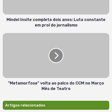
constante
em
prol
do
Mindel Insite completa dois anos: Luta constante
jornalismo
em prol do jornalismo
"Metamorfose"
volta
ao
palco
do
CCM
no
Março
Mês
de
"Metamorfose" volta ao palco do CCM no Março
Teatro
Mês de Teatro
Artigos relacionados