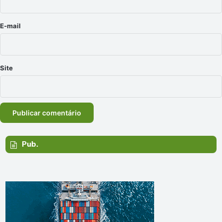
o
*
E-mail
Site
Pub.