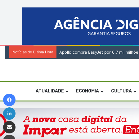
Notícias de Última Hora
Livro “Iniciativa Outros Bairros” selecci
ATUALIDADE
ECONOMIA
CULTURA
Facebook
Linkedin
Compartilhar via e-mail
Imprimir