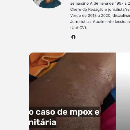
semanário A Semana de 1997 a 2
Chefe de Redação e jornalista/r
Verde de 2013 a 2020, disciplina
Jornalística. Atualmente leccion
(Uni-CV).
Facebook
P
ndo
ho de 2026
da Fifa de ‘vender’ Copa
o Verde como argumento