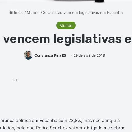
Início
/
Mundo
/
Socialistas vencem legislativas em Espanha
Mundo
s vencem legislativas
Mande
Constanca Pina
29 de abril de 2019
um
e-
mail
Pub.
ger
derança política em Espanha com 28,8%, mas não atingiu a
utados, pelo que Pedro Sanchez vai ser obrigado a celebrar