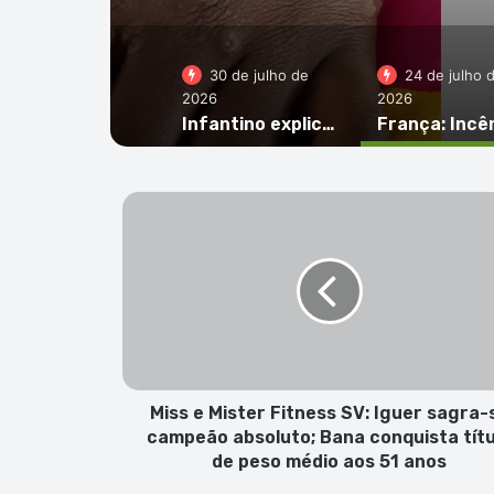
30 de julho de
24 de julho 
2026
2026
Infantino explica plano da Fifa de ‘vender’ Copa e cita sucesso de Cabo Verde como argumento
Miss
e
Mister
Fitness
SV:
Iguer
sagra-
se
campeão
absoluto;
Miss e Mister Fitness SV: Iguer sagra-
Bana
campeão absoluto; Bana conquista títu
conquista
de peso médio aos 51 anos
título