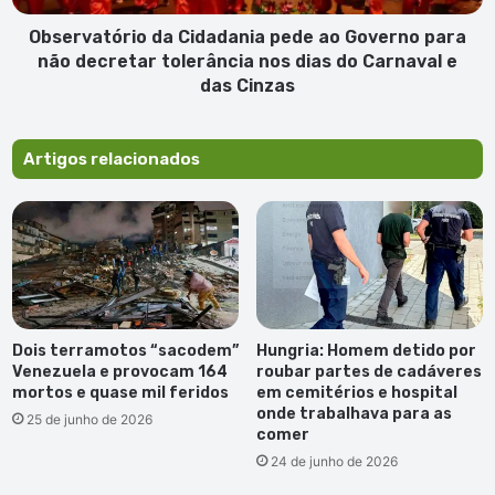
decretar
tolerância
Observatório da Cidadania pede ao Governo para
nos
não decretar tolerância nos dias do Carnaval e
dias
das Cinzas
do
Carnaval
e
Artigos relacionados
das
Cinzas
Dois terramotos “sacodem”
Hungria: Homem detido por
Venezuela e provocam 164
roubar partes de cadáveres
mortos e quase mil feridos
em cemitérios e hospital
onde trabalhava para as
25 de junho de 2026
comer
24 de junho de 2026