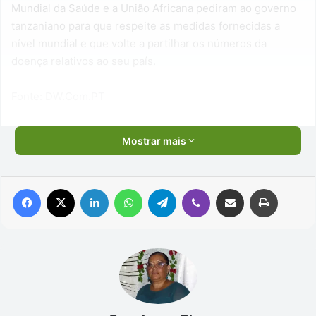
Mundial da Saúde e a União Africana pediram ao governo
tanzaniano para que respeite as medidas fornecidas a
nível mundial e que volte a partilhar os números da
doença relativos ao seu país.
Fonte: DW.Com.PT
Mostrar mais
Facebook
X
Linkedin
WhatsApp
Telegram
Viber
Compartilhar via e-mail
Imprimir