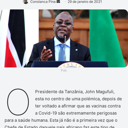
Mande
Constanca Pina
29 de janeiro de 2021
um
e-
mail
Pub.
O
Presidente da Tanzânia, John Magufuli,
esta no centro de uma polémica, depois de
ter voltado a afirmar que as vacinas contra
a Covid-19 são extremamente perigosas
para a saúde humana. Esta já não é a primeira vez que o
Chefe de Estado daquele país africano faz este tipo de