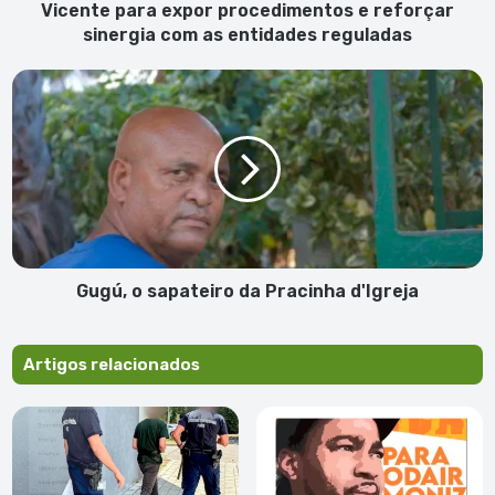
expor
Vicente para expor procedimentos e reforçar
procedimentos
sinergia com as entidades reguladas
e
reforçar
Gugú,
sinergia
o
com
sapateiro
as
da
entidades
Pracinha
reguladas
d'Igreja
Gugú, o sapateiro da Pracinha d'Igreja
Artigos relacionados