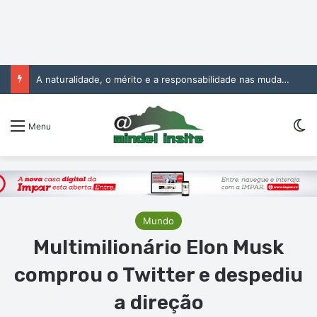
A naturalidade, o mérito e a responsabilidade nas mudanças na Administração Pública
Sw
Menu
Mundo
Multimilionário Elon Musk
comprou o Twitter e despediu
a direção