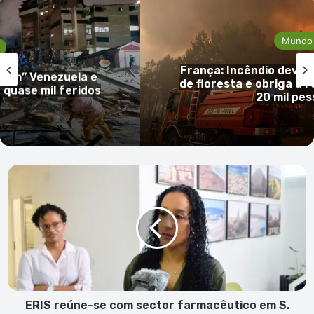
Mundo
França: Incêndio devas
dem” Venezuela e
de floresta e obriga à r
quase mil feridos
20 mil pe
ERIS
reúne-
se
com
sector
farmacêutico
em
S.
Vicente
para
ERIS reúne-se com sector farmacêutico em S.