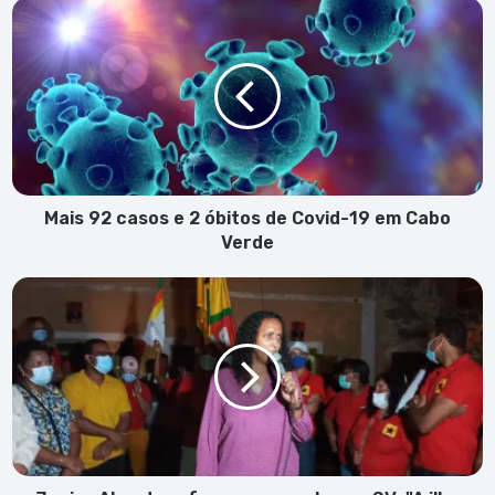
Mais
92
casos
e
2
óbitos
de
Covid-
19
em
Mais 92 casos e 2 óbitos de Covid-19 em Cabo
Cabo
Verde
Verde
Janira
Almada
reforça
campanha
em
SV:
"A
ilha
merece