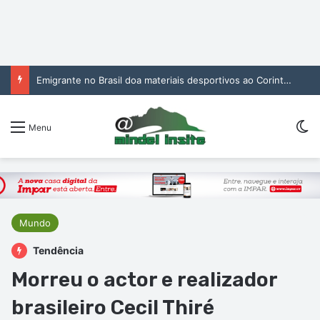
Emigrante no Brasil doa materiais desportivos ao Corinthians de São Vicente
Sw
Menu
Mundo
Tendência
Morreu o actor e realizador
brasileiro Cecil Thiré