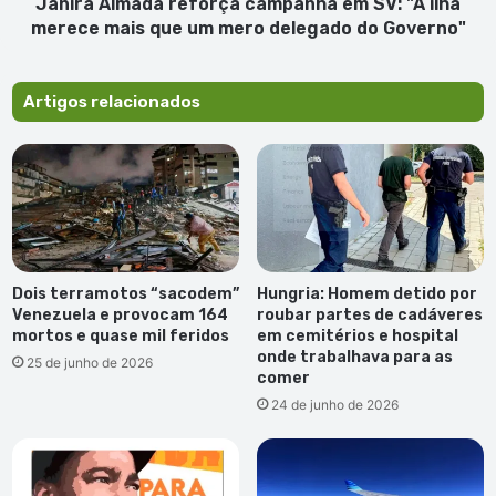
mais
Janira Almada reforça campanha em SV: "A ilha
que
merece mais que um mero delegado do Governo"
um
mero
delegado
Artigos relacionados
do
Governo"
Dois terramotos “sacodem”
Hungria: Homem detido por
Venezuela e provocam 164
roubar partes de cadáveres
mortos e quase mil feridos
em cemitérios e hospital
onde trabalhava para as
25 de junho de 2026
comer
24 de junho de 2026