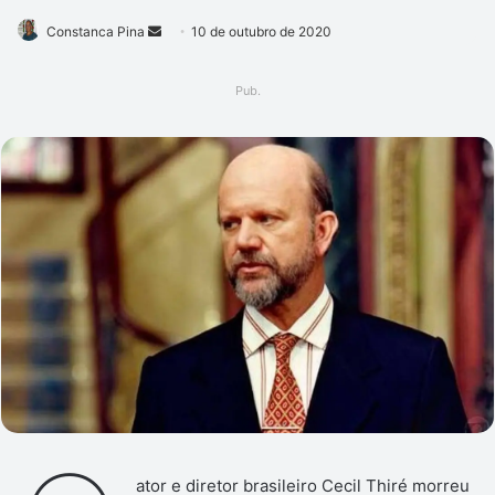
Mande
Constanca Pina
10 de outubro de 2020
um
e-
Pub.
mail
ator e diretor brasileiro Cecil Thiré morreu