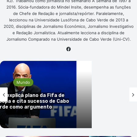
RJ). Trabalhou como jornalista no semanário A Semana de 1997 a
2016. Sócia-fundadora do Mindel Insite, desempenha as funções
de Chefe de Redação e jornalista/repórter. Paralelamente,
leccionou na Universidade Lusófona de Cabo Verde de 2013 a
2020, disciplinas de Jornalismo Económico, Jornalismo Investigativo
e Redação Jornalística. Atualmente lecciona a disciplina de
Jornalismo Comparado na Universidade de Cabo Verde (Uni-CV).
Facebook
Mundo
no explica plano da Fifa de
 Copa e cita sucesso de Cabo
rde como argumento