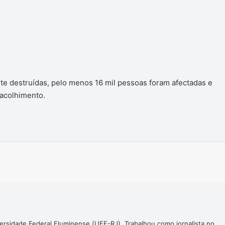
te destruídas, pelo menos 16 mil pessoas foram afectadas e
 acolhimento.
Imprimir
ersidade Federal Fluminense (UFF-RJ). Trabalhou como jornalista no