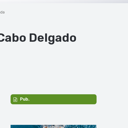
ada
 Cabo Delgado
Pub.