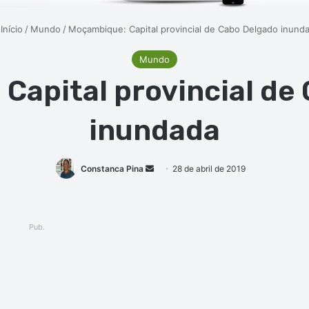
Início
/
Mundo
/
Moçambique: Capital provincial de Cabo Delgado inund
Mundo
Capital provincial de
inundada
Mande
Constanca Pina
28 de abril de 2019
um
e-
mail
Pub.
ger