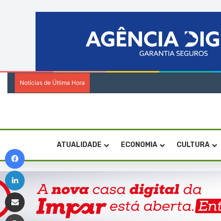
Notícias de Última Hora
Encenadora Zia Soares orienta residênci
ATUALIDADE
ECONOMIA
CULTURA
Facebook
Linkedin
Compartilhar via e-mail
Imprimir