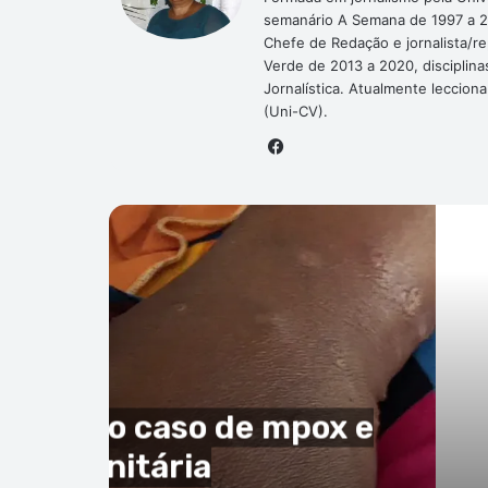
semanário A Semana de 1997 a 2
Chefe de Redação e jornalista/r
Verde de 2013 a 2020, disciplina
Jornalística. Atualmente leccion
(Uni-CV).
Facebook
P
ndo
ho de 2026
da Fifa de ‘vender’ Copa
o Verde como argumento