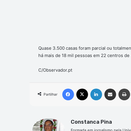
Quase 3.500 casas foram parcial ou totalmen
há mais de 18 mil pessoas em 22 centros de
C/Observador.pt
Facebook
X
Linkedin
Compartilhar via e-mail
Partilhar
Constanca Pina
Formada em jornalismo pela Univ