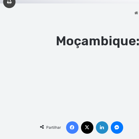
Moçambique: 
Facebook
X
Linkedin
Messen
Partilhar