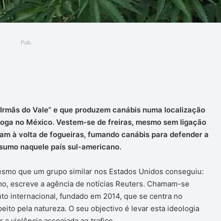
Pub.
ger
Irmãs do Vale” e que produzem canábis numa localização
droga no México. Vestem-se de freiras, mesmo sem ligação
nçam à volta de fogueiras, fumando canábis para defender a
sumo naquele país sul-americano.
esmo que um grupo similar nos Estados Unidos conseguiu:
o, escreve a agência de notícias Reuters. Chamam-se
to internacional, fundado em 2014, que se centra no
ito pela natureza. O seu objectivo é levar esta ideologia
a violência associada ao trafico.