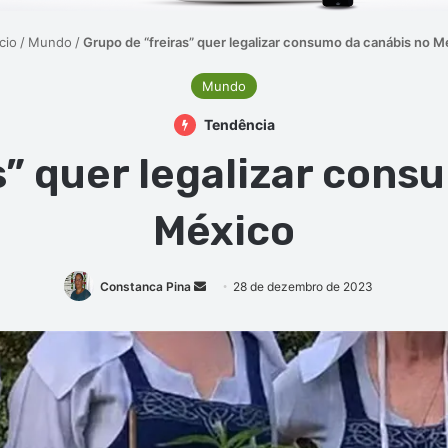
cio
/
Mundo
/
Grupo de “freiras” quer legalizar consumo da canábis no M
Mundo
Tendência
s” quer legalizar cons
México
Mande
Constanca Pina
28 de dezembro de 2023
um
e-
mail