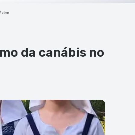
éxico
umo da canábis no