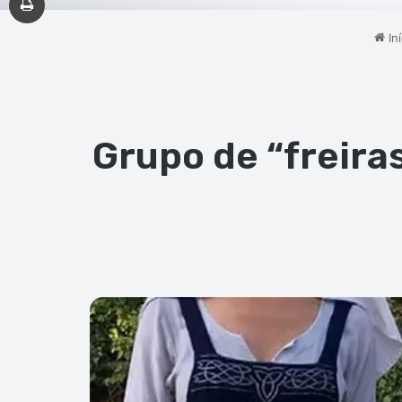
Iní
Grupo de “freira