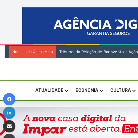
Notícias de Última Hora
Tribunal da Relação de Barlavento – Açã
ATUALIDADE
ECONOMIA
CULTURA
Facebook
Linkedin
Compartilhar via e-mail
Imprimir