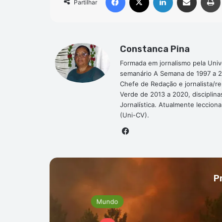
Partilhar
Constanca Pina
Formada em jornalismo pela Univ
semanário A Semana de 1997 a 2
Chefe de Redação e jornalista/r
Verde de 2013 a 2020, disciplina
Jornalística. Atualmente leccion
(Uni-CV).
Facebook
P
ndo