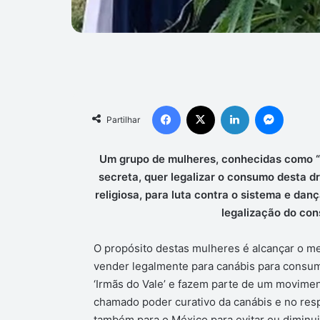
Facebook
X
Linkedin
Messen
Partilhar
Um grupo de mulheres, conhecidas como “
secreta, quer legalizar o consumo desta 
religiosa, para luta contra o sistema e da
legalização do con
O propósito destas mulheres é alcançar o m
vender legalmente para canábis para consum
‘Irmãs do Vale’ e fazem parte de um movimen
chamado poder curativo da canábis e no respe
também para o México para evitar ou diminuir 