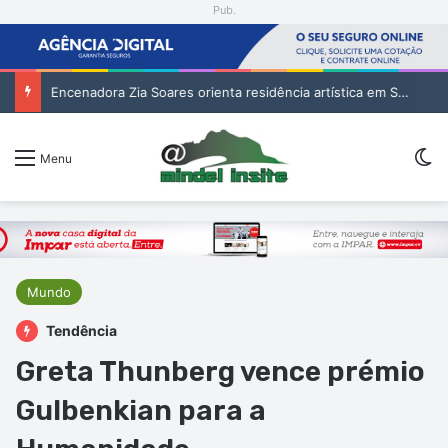
Pub.
Encenadora Zia Soares orienta residência artística em São Vicente
Sw
Menu
Mundo
Tendência
Greta Thunberg vence prémio
Gulbenkian para a