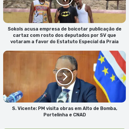
publicação
de
cartaz
com
rosto
Sokols acusa empresa de boicotar publicação de
dos
cartaz com rosto dos deputados por SV que
deputados
votaram a favor do Estatuto Especial da Praia
por
SV
S.
que
Vicente:
votaram
PM
a
visita
favor
obras
do
em
Estatuto
Alto
Especial
de
da
Bomba,
Praia
Portelinha
S. Vicente: PM visita obras em Alto de Bomba,
e
Portelinha e CNAD
CNAD