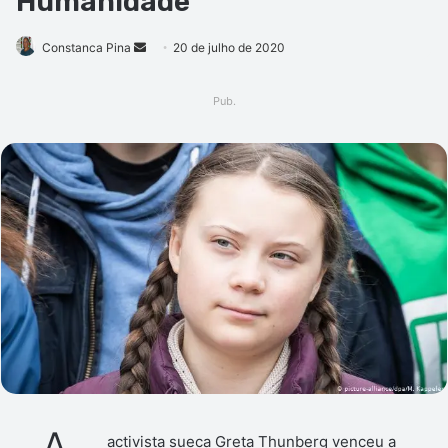
Humanidade
Mande
Constanca Pina
20 de julho de 2020
um
e-
Pub.
mail
activista sueca Greta Thunberg venceu a