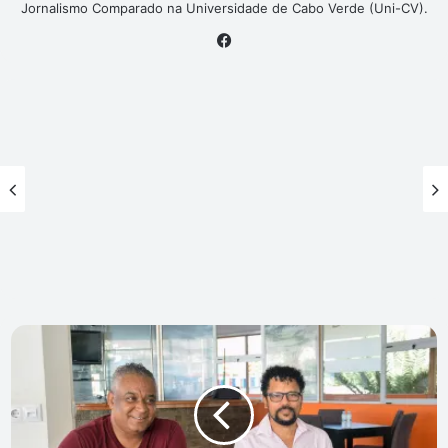
Jornalismo Comparado na Universidade de Cabo Verde (Uni-CV).
Facebook
Zé
Delgado
comemora
25
anos
de