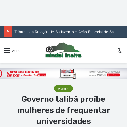
Sw
Menu
Mundo
Governo talibã proíbe
mulheres de frequentar
universidades