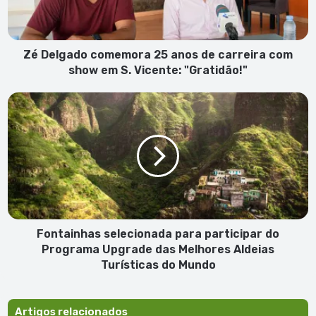
carreira
com
show
em
Zé Delgado comemora 25 anos de carreira com
S.
show em S. Vicente: "Gratidão!"
Vicente:
"Gratidão!"
Fontainhas
selecionada
para
participar
do
Programa
Upgrade
das
Melhores
Aldeias
Fontainhas selecionada para participar do
Turísticas
Programa Upgrade das Melhores Aldeias
do
Turísticas do Mundo
Mundo
Artigos relacionados