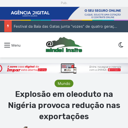
Pub.
Festival da Baía das Gatas junta “vozes” de quatro gerações da música cabo-verdiana na segunda noite
Sw
Menu
Mundo
Explosão em oleoduto na
Nigéria provoca redução nas
exportações