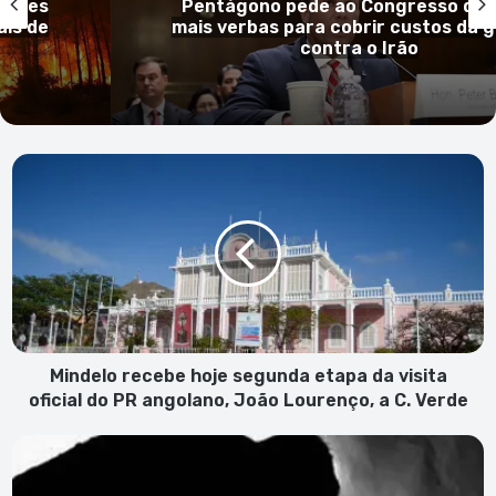
 EUA
Guiné-Bissau confirma primeiro ca
guerra
mpox e reforça vigilância sanitá
Mindelo
recebe
hoje
segunda
etapa
da
visita
oficial
do
PR
Mindelo recebe hoje segunda etapa da visita
angolano,
oficial do PR angolano, João Lourenço, a C. Verde
João
Lourenço,
Nigeriano
a
acusado
C.
de