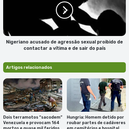
Verde
agressão
sexual
proibido
de
contactar
a
vítima
Nigeriano acusado de agressão sexual proibido de
e
contactar a vítima e de sair do país
de
sair
do
Artigos relacionados
país
Dois terramotos “sacodem”
Hungria: Homem detido por
Venezuela e provocam 164
roubar partes de cadáveres
mortos e quase mil feridos
em cemitérios e hospital