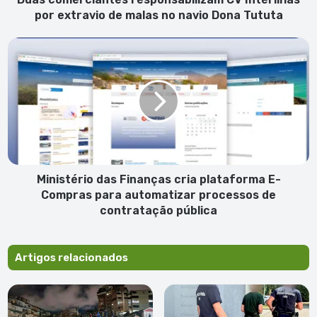
navio
por extravio de malas no navio Dona Tututa
Dona
Tututa
Ministério
das
Finanças
cria
plataforma
E-
Compras
para
automatizar
processos
Ministério das Finanças cria plataforma E-
de
Compras para automatizar processos de
contratação
contratação pública
pública
Artigos relacionados