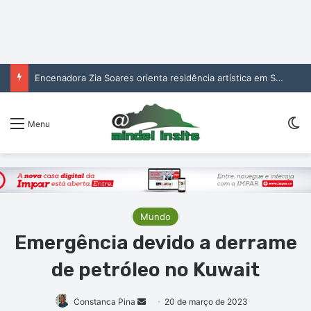
Encenadora Zia Soares orienta residência artística em São Vicente
Sw
Menu
Mundo
Emergência devido a derrame
de petróleo no Kuwait
Mande
Constanca Pina
20 de março de 2023