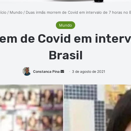
ício
/
Mundo
/
Duas irmãs morrem de Covid em intervalo de 7 horas no B
Mundo
em de Covid em interva
Brasil
Mande
Constanca Pina
3 de agosto de 2021
um
e-
mail