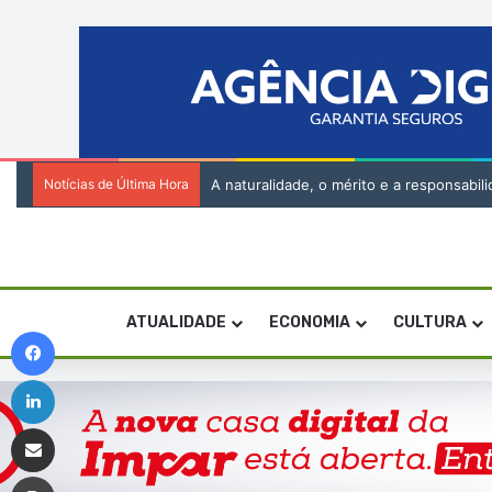
Notícias de Última Hora
A naturalidade, o mérito e a responsabi
ATUALIDADE
ECONOMIA
CULTURA
Facebook
Linkedin
Compartilhar via e-mail
Imprimir