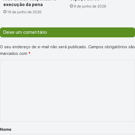
execução da pena
9 de junho de 2026
16 de junho de 2026
Deixe um comentário
O seu endereço de e-mail não será publicado.
Campos obrigatórios são
marcados com
*
C
o
m
e
n
t
á
r
Nome