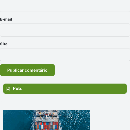
i
o
*
E-mail
Site
Pub.