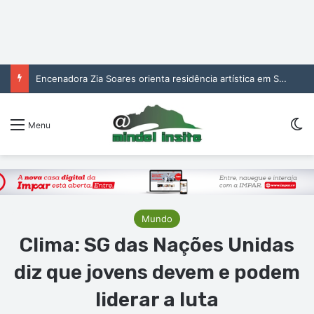
Encenadora Zia Soares orienta residência artística em São Vicente
Sw
Menu
Mundo
Clima: SG das Nações Unidas
diz que jovens devem e podem
liderar a luta