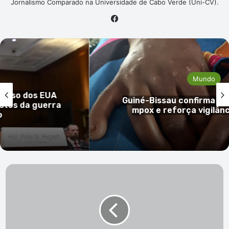
Jornalismo Comparado na Universidade de Cabo Verde (Uni-CV).
Facebook
Mundo
 EUA
Guiné-Bissau confirma primeiro ca
guerra
mpox e reforça vigilância sanitá
Etiópia:
Chefe
do
exército
morto
por