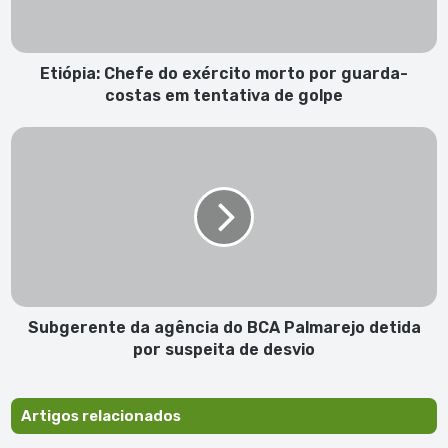
guarda-
costas
em
tentativa
Etiópia: Chefe do exército morto por guarda-
de
costas em tentativa de golpe
golpe
Subgerente
da
agência
do
BCA
Palmarejo
detida
por
suspeita
de
Subgerente da agência do BCA Palmarejo detida
desvio
por suspeita de desvio
Artigos relacionados