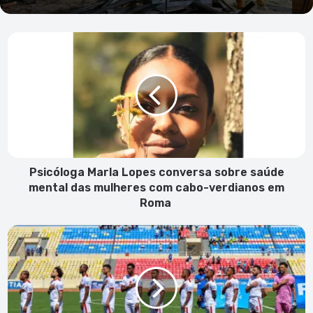
Psicóloga
Marla
Lopes
conversa
sobre
saúde
mental
das
mulheres
com
Psicóloga Marla Lopes conversa sobre saúde
cabo-
mental das mulheres com cabo-verdianos em
verdianos
Roma
em
Roma
Cabo
Verde
conquista
mais
3
pontos