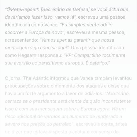
“@PeteHegseth [Secretário de Defesa] se você acha que
deveríamos fazer isso, vamos lá”,
escreveu uma pessoa
identificada como Vance.
“Eu simplesmente odeio
socorrer a Europa de novo”
, escreveu a mesma pessoa,
acrescentando:
“Vamos apenas garantir que nossa
mensagem seja concisa aqui”.
Uma pessoa identificada
como Hegseth respondeu:
“VP: Compartilho totalmente
sua aversão ao parasitismo europeu. É patético.”
O jornal The Atlantic informou que Vance também levantou
preocupações sobre o momento dos ataques e disse que
havia um forte argumento a favor de adiá-los.
“Não tenho
certeza se o presidente está ciente de quão inconsistente
isso é com sua mensagem sobre a Europa agora. Há um
risco adicional de vermos um aumento de moderado a
severo nos preços do petróleo”
, escreveu a conta, antes
de dizer que estava disposto a apoiar o consenso do