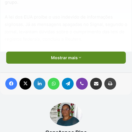
grupo.
A lei dos EUA proíbe o uso indevido de informações
sigilosas. Já as mensagens apagadas no Signal, segundo o
jornal, levantam dúvidas sobre o cumprimento das leis de
registos federais, concluiu a Reuters.
Mostrar mais
Facebook
X
Linkedin
WhatsApp
Telegram
Viber
Compartilhar via e-mail
Imprimir