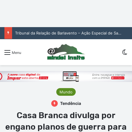
Tribunal da Relação de Barlavento – Ação Especial de Sandra Helena Monteiro Lima (2. pub)
Sw
Menu
Mundo
Tendência
Casa Branca divulga por
engano planos de guerra para