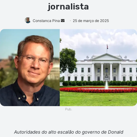
jornalista
Mande
Constanca Pina
25 de março de 2025
um
e-
mail
Pub.
Autoridades do alto escalão do governo de Donald