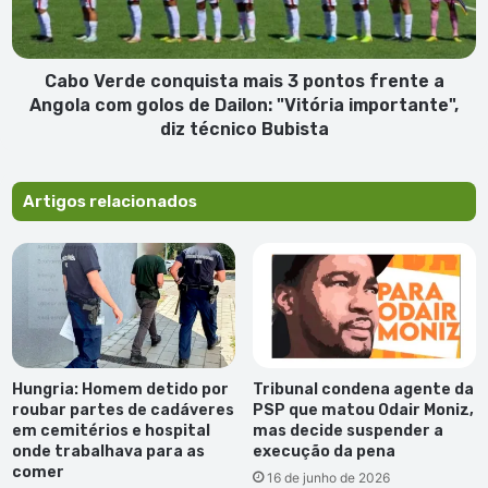
frente
a
Angola
com
Cabo Verde conquista mais 3 pontos frente a
golos
Angola com golos de Dailon: "Vitória importante",
de
diz técnico Bubista
Dailon:
"Vitória
importante",
Artigos relacionados
diz
técnico
Bubista
Hungria: Homem detido por
Tribunal condena agente da
roubar partes de cadáveres
PSP que matou Odair Moniz,
em cemitérios e hospital
mas decide suspender a
onde trabalhava para as
execução da pena
comer
16 de junho de 2026