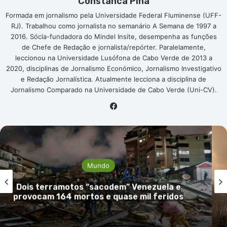
Constanca Pina
Formada em jornalismo pela Universidade Federal Fluminense (UFF-
RJ). Trabalhou como jornalista no semanário A Semana de 1997 a
2016. Sócia-fundadora do Mindel Insite, desempenha as funções
de Chefe de Redação e jornalista/repórter. Paralelamente,
leccionou na Universidade Lusófona de Cabo Verde de 2013 a
2020, disciplinas de Jornalismo Económico, Jornalismo Investigativo
e Redação Jornalística. Atualmente lecciona a disciplina de
Jornalismo Comparado na Universidade de Cabo Verde (Uni-CV).
Facebook
Mundo
França: Incêndio devas
dem” Venezuela e
de floresta e obriga à r
quase mil feridos
20 mil pe