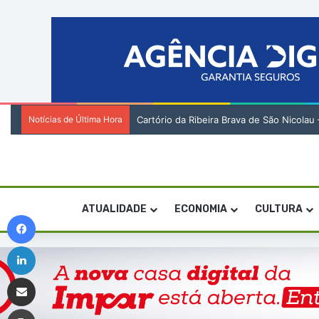
Notícias de Última Hora
Encenadora Zia Soares orienta residênci
ATUALIDADE
ECONOMIA
CULTURA
Facebook
Linkedin
Compartilhar via e-mail
Imprimir