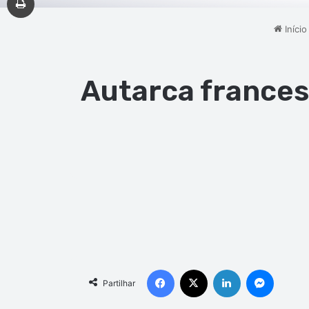
Início
Autarca frances
Facebook
X
Linkedin
Messen
Partilhar