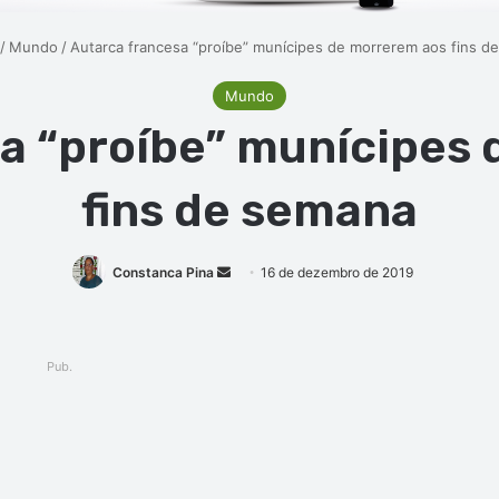
/
Mundo
/
Autarca francesa “proíbe” munícipes de morrerem aos fins d
Mundo
a “proíbe” munícipes
fins de semana
Mande
Constanca Pina
16 de dezembro de 2019
um
e-
mail
Pub.
ger