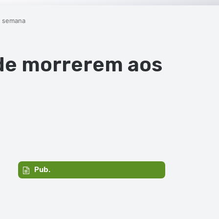
e semana
 de morrerem aos
Pub.