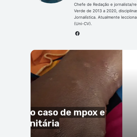
Chefe de Redação e jornalista/r
Verde de 2013 a 2020, disciplina
Jornalística. Atualmente leccion
(Uni-CV).
Facebook
P
ndo
ho de 2026
da Fifa de ‘vender’ Copa
o Verde como argumento