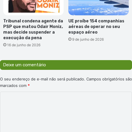
Tribunal condena agente da
UE proíbe 154 companhias
PSP que matou Odair Moniz,
aéreas de operar no seu
mas decide suspender a
espaço aéreo
execução da pena
9 de junho de 2026
16 de junho de 2026
Deixe um comentário
O seu endereço de e-mail não será publicado.
Campos obrigatórios são
marcados com
*
C
o
m
e
n