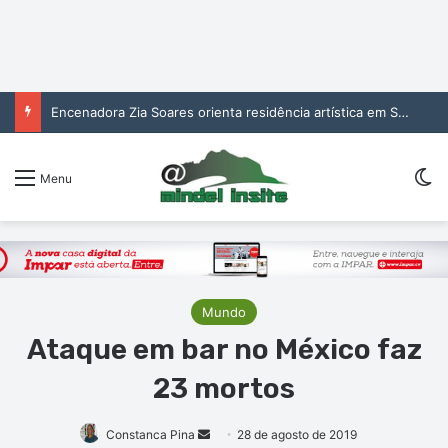
Encenadora Zia Soares orienta residência artística em São Vicente
Sw
Menu
Mundo
Ataque em bar no México faz
23 mortos
Mande
Constanca Pina
28 de agosto de 2019