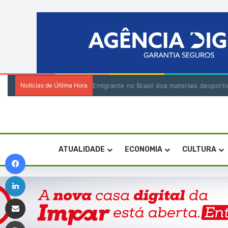
Notícias de Última Hora
Emigrante no Brasil doa materiais despor
ATUALIDADE
ECONOMIA
CULTURA
Facebook
Linkedin
Compartilhar via e-mail
Imprimir