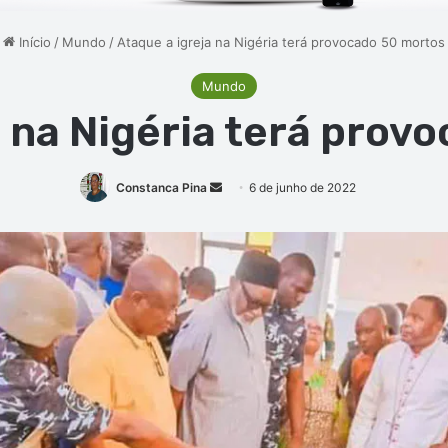
Início
/
Mundo
/
Ataque a igreja na Nigéria terá provocado 50 mortos
Mundo
a na Nigéria terá prov
Mande
Constanca Pina
6 de junho de 2022
um
e-
mail