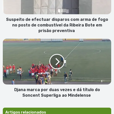
de
fogo
no
posto
Suspeito de efectuar disparos com arma de fogo
de
no posto de combustível da Ribeira Bote em
combustível
prisão preventiva
da
Ribeira
Djana
Bote
marca
em
por
prisão
duas
preventiva
vezes
e
dá
título
do
Soncent
Djana marca por duas vezes e dá título do
Superliga
Soncent Superliga ao Mindelense
ao
Mindelense
Artigos relacionados