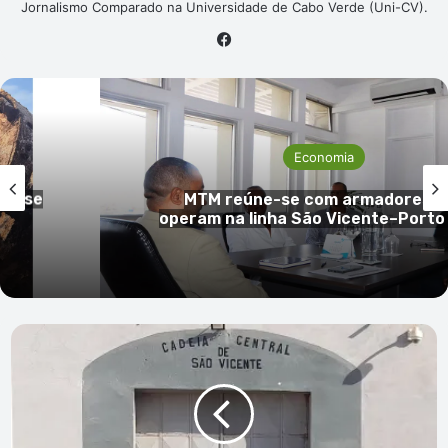
Jornalismo Comparado na Universidade de Cabo Verde (Uni-CV).
Facebook
Economia
Jorge Spencer Lima defende
ue
transferência de competências 
 Novo
espaço definitivo para a FIC em 
Vicente
Suspeito
de
efectuar
disparos
com
arma