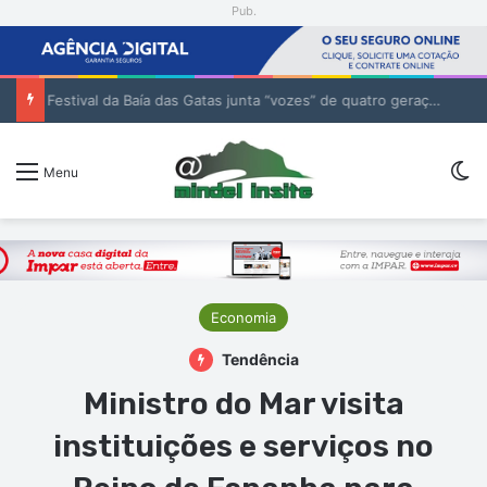
Pub.
Festival da Baía das Gatas junta “vozes” de quatro gerações da música cabo-verdiana na segunda noite
Sw
Menu
Economia
Tendência
Ministro do Mar visita
instituições e serviços no