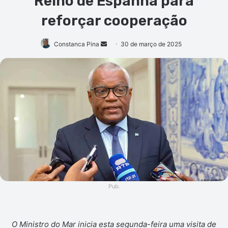
Reino de Espanha para
reforçar cooperação
Mande
Constanca Pina
30 de março de 2025
um
e-
mail
Pub.
O Ministro do Mar inicia esta segunda-feira uma visita de