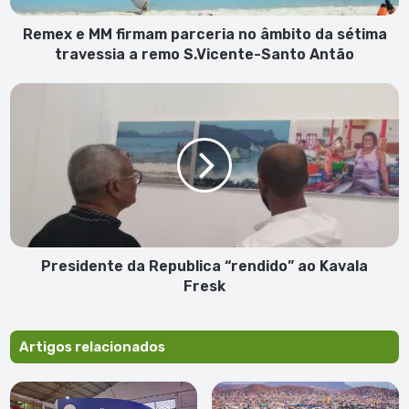
sétima
travessia
Remex e MM firmam parceria no âmbito da sétima
a
travessia a remo S.Vicente-Santo Antão
remo
S.Vicente-
Presidente
Santo
da
Antão
Republica
“rendido”
ao
Kavala
Fresk
Presidente da Republica “rendido” ao Kavala
Fresk
Artigos relacionados