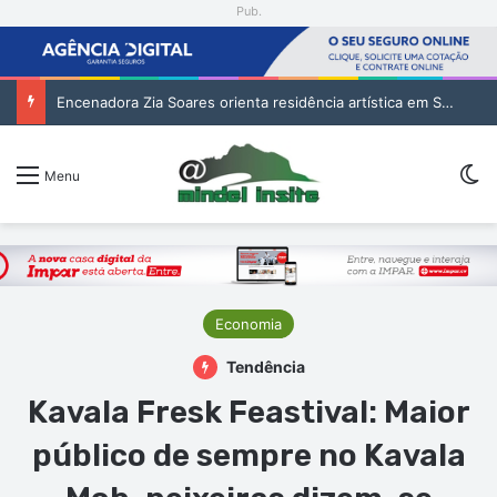
Pub.
1. Cartório Notarial de São Vicente – Habilitação de Herdeiros de Manuel Delgado Évora (1. pub)
Sw
Menu
Economia
Tendência
Kavala Fresk Feastival: Maior
público de sempre no Kavala