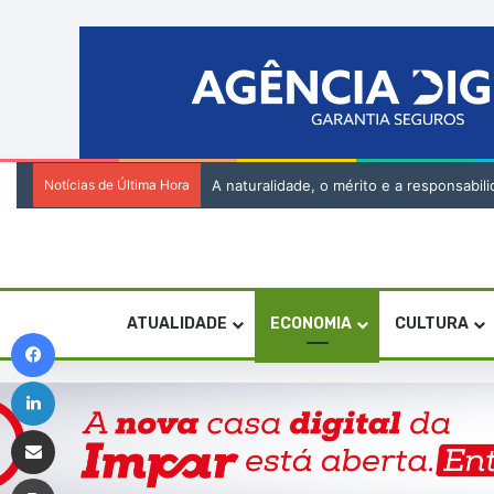
Notícias de Última Hora
A naturalidade, o mérito e a responsabi
ATUALIDADE
ECONOMIA
CULTURA
Facebook
Linkedin
Compartilhar via e-mail
Imprimir