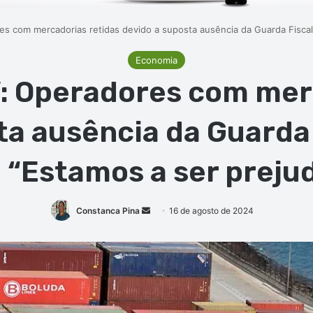
res com mercadorias retidas devido a suposta ausência da Guarda Fiscal
Economia
”: Operadores com mer
ta ausência da Guarda 
 “Estamos a ser preju
Mande
Constanca Pina
16 de agosto de 2024
um
e-
mail