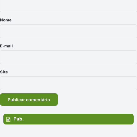
á
r
Nome
i
o
*
E-mail
Site
Pub.