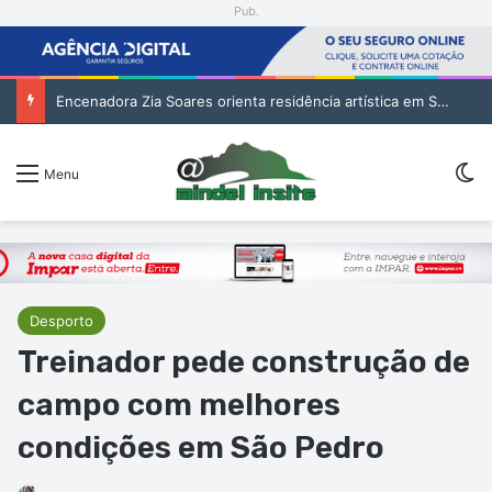
Pub.
Encenadora Zia Soares orienta residência artística em São Vicente
Sw
Menu
Desporto
Treinador pede construção de
campo com melhores
condições em São Pedro