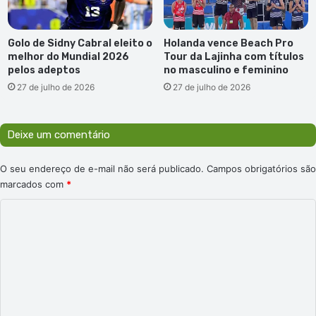
Golo de Sidny Cabral eleito o
Holanda vence Beach Pro
melhor do Mundial 2026
Tour da Lajinha com títulos
pelos adeptos
no masculino e feminino
27 de julho de 2026
27 de julho de 2026
Deixe um comentário
O seu endereço de e-mail não será publicado.
Campos obrigatórios são
marcados com
*
C
o
m
e
n
t