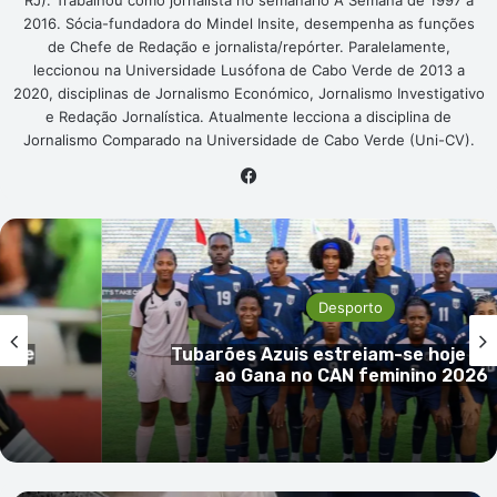
RJ). Trabalhou como jornalista no semanário A Semana de 1997 a
2016. Sócia-fundadora do Mindel Insite, desempenha as funções
de Chefe de Redação e jornalista/repórter. Paralelamente,
leccionou na Universidade Lusófona de Cabo Verde de 2013 a
2020, disciplinas de Jornalismo Económico, Jornalismo Investigativo
e Redação Jornalística. Atualmente lecciona a disciplina de
Jornalismo Comparado na Universidade de Cabo Verde (Uni-CV).
Facebook
Desporto
Amílcar Graça denuncia desrespei
rente
encerramento do Pro Tour; FCVV re
críticas e nega incumprimento fina