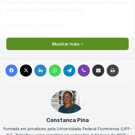
esta é uma dívida que tem para com estes jovens, que por
momentos ousaram sonhar mais alto.
Sidneia Newton (Estagiária)
Mostrar mais
Facebook
X
Linkedin
WhatsApp
Telegram
Viber
Compartilhar via e-mail
Imprimir
Constanca Pina
Formada em jornalismo pela Universidade Federal Fluminense (UFF-