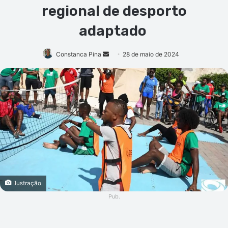
regional de desporto
adaptado
Mande
Constanca Pina
28 de maio de 2024
um
e-
mail
Ilustração
Pub.