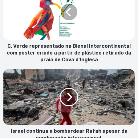
na
Bienal
Intercontinental
com
poster
criado
a
C. Verde representado na Bienal Intercontinental
partir
com poster criado a partir de plástico retirado da
de
praia de Cova d'Inglesa
plástico
retirado
Israel
da
continua
praia
a
de
bombardear
Cova
Rafah
d'Inglesa
apesar
da
condenação
internacional
Israel continua a bombardear Rafah apesar da
condenação internacional