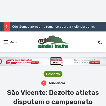
Céu Gomes apresenta romance sobre a violência doméstica no CCM
Sw
Menu
Desporto
Tendência
São Vicente: Dezoito atletas
disputam o campeonato