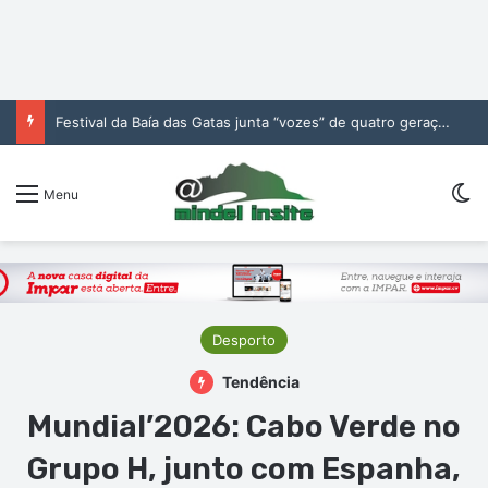
Festival da Baía das Gatas junta “vozes” de quatro gerações da música cabo-verdiana na segunda noite
Sw
Menu
Desporto
Tendência
Mundial’2026: Cabo Verde no
Grupo H, junto com Espanha,