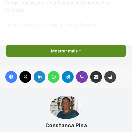
Congo, Jamaica ou Nova Caledônia) Uzbequistão e
Colômbia;
Grupo L: Inglaterra, Croácia, Gana e Panamá.
Mostrar mais
Facebook
X
Linkedin
WhatsApp
Telegram
Viber
Compartilhar via e-mail
Imprimir
Constanca Pina