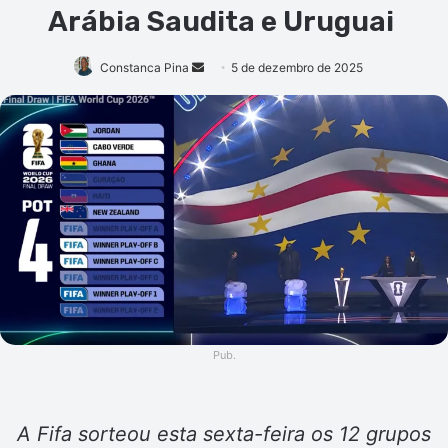
Arábia Saudita e Uruguai
Mande
Constanca Pina
5 de dezembro de 2025
um
e-
mail
Pub.
A Fifa sorteou esta sexta-feira os 12 grupos