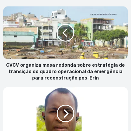
CVCV
organiza
mesa
redonda
sobre
estratégia
de
transição
do
quadro
CVCV organiza mesa redonda sobre estratégia de
operacional
transição do quadro operacional da emergência
da
para reconstrução pós-Erin
emergência
para
Inclusão:
reconstrução
Uma
pós-
aula
Erin
que
o
país
ainda