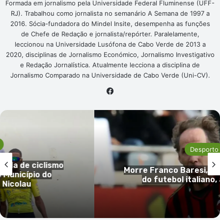
Formada em jornalismo pela Universidade Federal Fluminense (UFF-
RJ). Trabalhou como jornalista no semanário A Semana de 1997 a
2016. Sócia-fundadora do Mindel Insite, desempenha as funções
de Chefe de Redação e jornalista/repórter. Paralelamente,
leccionou na Universidade Lusófona de Cabo Verde de 2013 a
2020, disciplinas de Jornalismo Económico, Jornalismo Investigativo
e Redação Jornalística. Atualmente lecciona a disciplina de
Jornalismo Comparado na Universidade de Cabo Verde (Uni-CV).
Facebook
Desport
o
Mais de 35 mil adepto
enda do AC Milan e
redes Vozinha em fest
, aos 66 anos
no Colo-