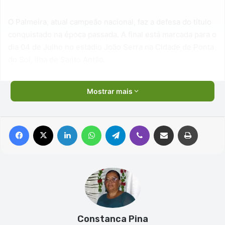
O Palmeira, atual campeão nacional, faz a defesa do título
conquistado na época passada. A final está marcada para o
dia 04 de Julho no estádio João Serra na Cidade de Ponta
do Sol, ilha de Santo Antão.
Mostrar mais
Facebook
X
Linkedin
WhatsApp
Telegram
Viber
Compartilhar via e-mail
Imprimir
Constanca Pina