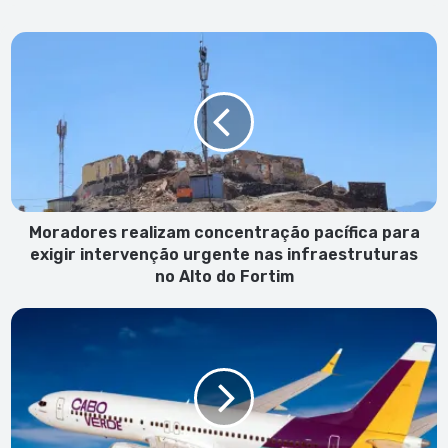
Moradores
realizam
concentração
pacífica
para
exigir
intervenção
urgente
nas
infraestruturas
Moradores realizam concentração pacífica para
no
exigir intervenção urgente nas infraestruturas
Alto
no Alto do Fortim
do
Fortim
TACV
mantém
voos
regulares
durante
manutenção
do