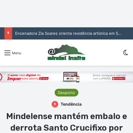
Encenadora Zia Soares orienta residência artística em São Vicente
Sw
Menu
Desporto
Tendência
Mindelense mantém embalo e
derrota Santo Crucifixo por