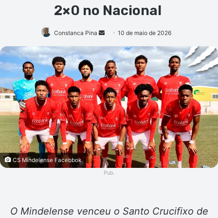
2×0 no Nacional
Mande
Constanca Pina
10 de maio de 2026
um
e-
mail
CS Mindelense Facebbok
Pub.
O Mindelense venceu o Santo Crucifixo de