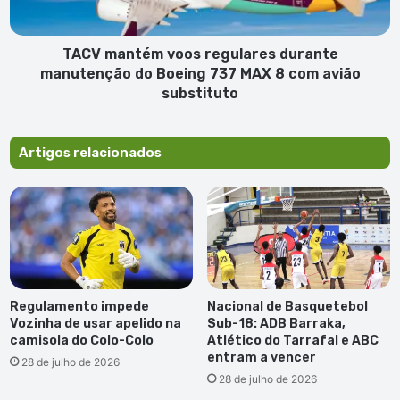
Boeing
737
MAX
TACV mantém voos regulares durante
8 com
manutenção do Boeing 737 MAX 8 com avião
avião
substituto
substituto
Artigos relacionados
Regulamento impede
Nacional de Basquetebol
Vozinha de usar apelido na
Sub-18: ADB Barraka,
camisola do Colo-Colo
Atlético do Tarrafal e ABC
entram a vencer
28 de julho de 2026
28 de julho de 2026