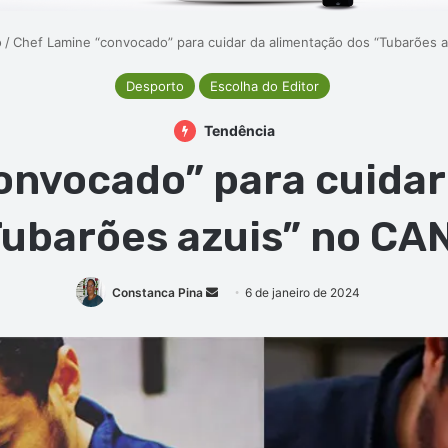
o
/
Chef Lamine “convocado” para cuidar da alimentação dos “Tubarões 
Desporto
Escolha do Editor
Tendência
onvocado” para cuidar
Tubarões azuis” no CA
Mande
Constanca Pina
6 de janeiro de 2024
um
e-
mail