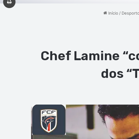
Início
/
Desport
Chef Lamine “c
dos “