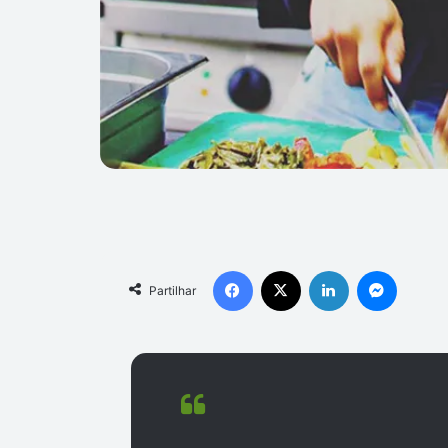
Facebook
X
Linkedin
Messen
Partilhar