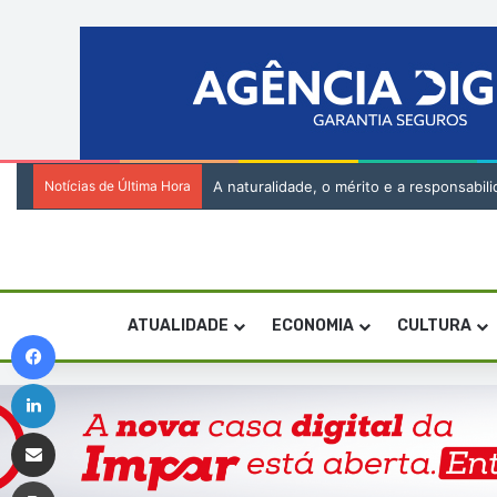
Notícias de Última Hora
A naturalidade, o mérito e a responsabilid
ATUALIDADE
ECONOMIA
CULTURA
Facebook
Linkedin
Compartilhar via e-mail
Imprimir