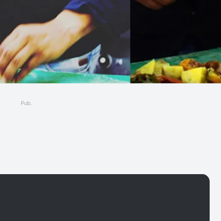
Pub.
ger