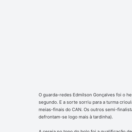
O guarda-redes Edmilson Gonçalves foi o her
segundo. E a sorte sorriu para a turma criou
meias-finais do CAN. Os outros semi-finalist
defrontam-se logo mais à tardinha).
A cereja no topo do bolo foi a qualificação 