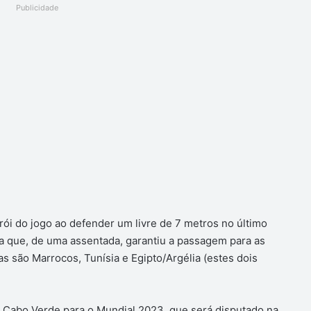
Publicidade
ói do jogo ao defender um livre de 7 metros no último
la que, de uma assentada, garantiu a passagem para as
as são Marrocos, Tunísia e Egipto/Argélia (estes dois
de Cabo Verde para o Mundial 2023, que será disputado na