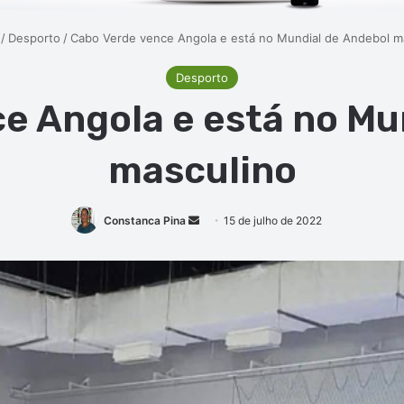
/
Desporto
/
Cabo Verde vence Angola e está no Mundial de Andebol m
Desporto
e Angola e está no Mu
masculino
Mande
Constanca Pina
15 de julho de 2022
um
e-
mail