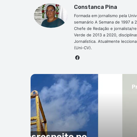
Constanca Pina
Formada em jornalismo pela Univ
semanário A Semana de 1997 a 2
Chefe de Redação e jornalista/r
Verde de 2013 a 2020, disciplina
Jornalística. Atualmente leccion
(Uni-CV).
Facebook
P
orto
to de 2026
rida de ciclismo do 21.º