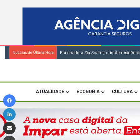
Notícias de Última Hora
Encenadora Zia Soares orienta residênci
ATUALIDADE
ECONOMIA
CULTURA
Facebook
Linkedin
Compartilhar via e-mail
Imprimir