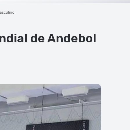
asculino
ndial de Andebol