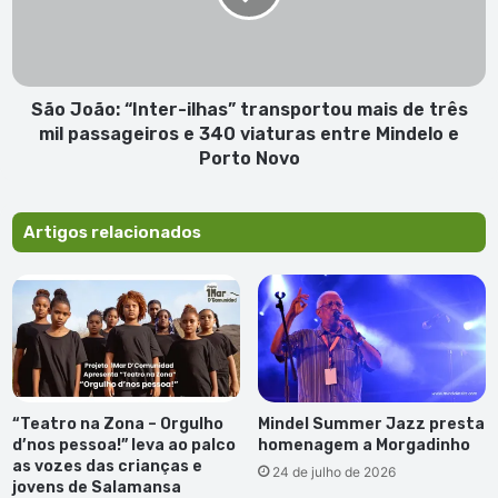
mais
de
três
mil
passageiros
São João: “Inter-ilhas” transportou mais de três
e
mil passageiros e 340 viaturas entre Mindelo e
340
Porto Novo
viaturas
entre
Mindelo
Artigos relacionados
e
Porto
Novo
“Teatro na Zona – Orgulho
Mindel Summer Jazz presta
d’nos pessoa!” leva ao palco
homenagem a Morgadinho
as vozes das crianças e
24 de julho de 2026
jovens de Salamansa