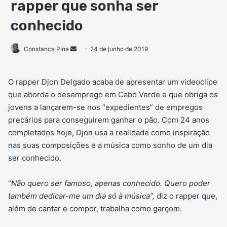
rapper que sonha ser
conhecido
Mande
Constanca Pina
24 de junho de 2019
um
e-
O rapper Djon Delgado acaba de apresentar um videoclipe
mail
que aborda o desemprego em Cabo Verde e que obriga os
jovens a lançarem-se nos “expedientes” de empregos
precários para conseguirem ganhar o pão. Com 24 anos
completados hoje, Djon usa a realidade como inspiração
nas suas composições e a música como sonho de um dia
ser conhecido.
“
Não quero ser famoso, apenas conhecido. Quero poder
também dedicar-me um dia só à música”,
diz o rapper que,
além de cantar e compor, trabalha como garçom.