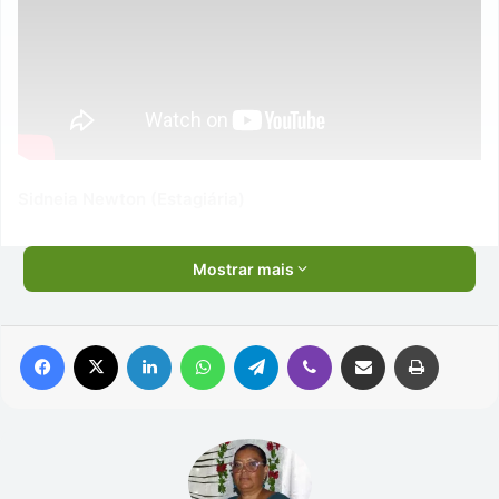
Sidneia Newton (Estagiária)
Mostrar mais
Facebook
X
Linkedin
WhatsApp
Telegram
Viber
Compartilhar via e-mail
Imprimir