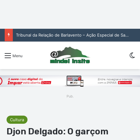
Tribunal da Relação de Barlavento – Ação Especial de Sandra Helena Monteiro Lima (2. pub)
Sw
Menu
Pub.
Cultura
Djon Delgado: O garçom