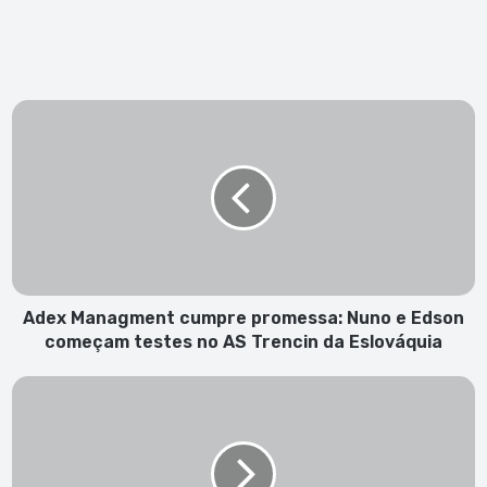
Adex
Managment
cumpre
promessa:
Nuno
e
Edson
começam
testes
no
Adex Managment cumpre promessa: Nuno e Edson
AS
começam testes no AS Trencin da Eslováquia
Trencin
da
São
Eslováquia
João:
“Inter-
ilhas”
transportou