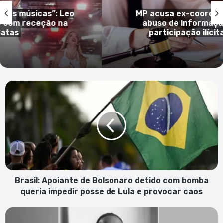
”: Leo
MP acusa ex-coordenador da UAS
o na
abuso de informação privilegiad
participação ilícita em negócio
Brasil:
Apoiante
de
Bolsonaro
detido
com
bomba
queria
impedir
posse
Brasil: Apoiante de Bolsonaro detido com bomba
de
queria impedir posse de Lula e provocar caos
Lula
e
Portugal
provocar
assinala