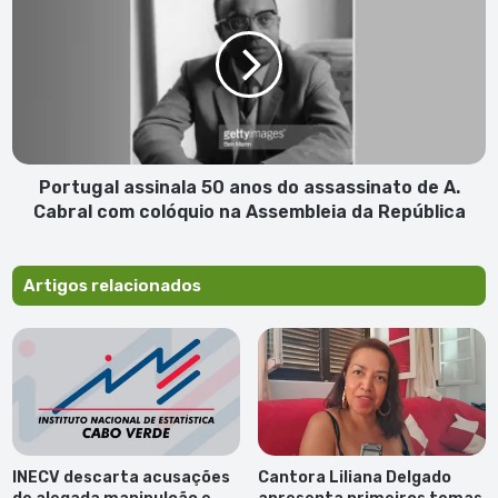
caos
50
anos
do
assassinato
de
A.
Cabral
com
Portugal assinala 50 anos do assassinato de A.
colóquio
Cabral com colóquio na Assembleia da República
na
Assembleia
da
Artigos relacionados
República
INECV descarta acusações
Cantora Liliana Delgado