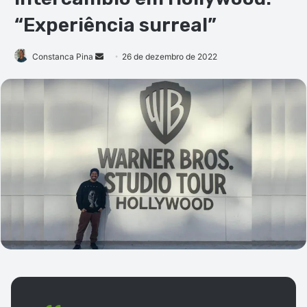
“Experiência surreal”
Mande
Constanca Pina
26 de dezembro de 2022
um
e-
mail