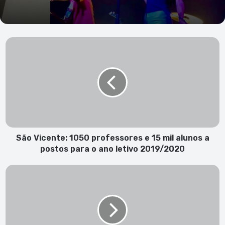
São
Vicente:
1050
professores
e
15
mil
alunos
a
postos
São Vicente: 1050 professores e 15 mil alunos a
para
postos para o ano letivo 2019/2020
o
ano
Trump
letivo
pressiona
2019/2020
Ucrânia
a
investigar
filho