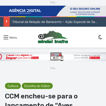
Pub.
Tribunal da Relação de Barlavento – Ação Especial de Sandra Helena Monteiro Lima (2. pub)
Sw
Menu
Pub.
Cultura
Escolha do Editor
CCM encheu-se para o
lançamento de “Aves