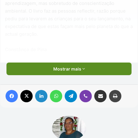
aprendizagem, mas sobretudo de conscientização
ambiental. O livro faz as pessoas reflectir, razão porque
pediu para levarem as crianças para o seu lançamento, na
expectativa de que estas façam mais pelo planeta do que a
actual geração.
Constânça de Pina
Mostrar mais
Facebook
X
Linkedin
WhatsApp
Telegram
Viber
Compartilhar via e-mail
Imprimir