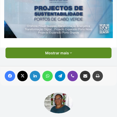
Mostrar mais
Facebook
X
Linkedin
WhatsApp
Telegram
Viber
Compartilhar via e-mail
Imprimir