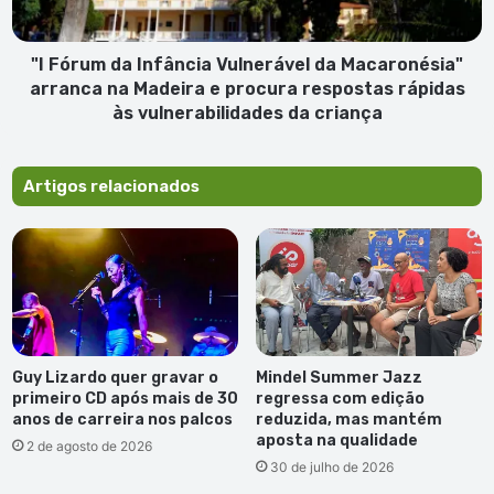
arranca
na
Madeira
"I Fórum da Infância Vulnerável da Macaronésia"
e
arranca na Madeira e procura respostas rápidas
procura
às vulnerabilidades da criança
respostas
rápidas
às
Artigos relacionados
vulnerabilidades
da
criança
Guy Lizardo quer gravar o
Mindel Summer Jazz
primeiro CD após mais de 30
regressa com edição
anos de carreira nos palcos
reduzida, mas mantém
aposta na qualidade
2 de agosto de 2026
30 de julho de 2026