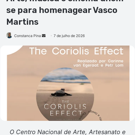
se para homenagear Vasco
Martins
Mande
Constanca Pina
7 de julho de 2026
um
e-
mail
O Centro Nacional de Arte, Artesanato e