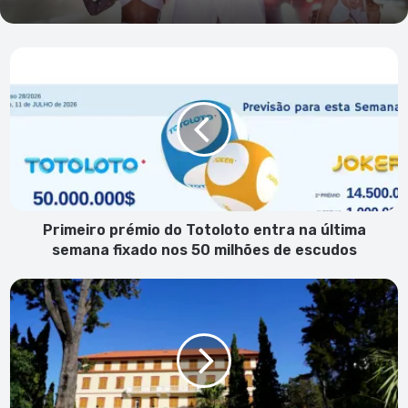
Primeiro
prémio
do
Totoloto
entra
na
última
semana
fixado
nos
Primeiro prémio do Totoloto entra na última
50
semana fixado nos 50 milhões de escudos
milhões
de
"I
escudos
Fórum
da
Infância
Vulnerável
da
Macaronésia"