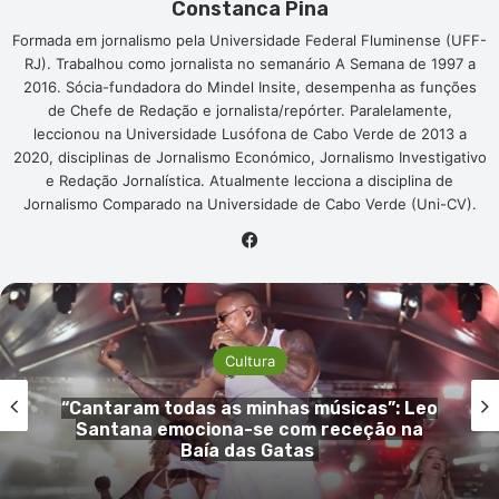
Constanca Pina
Formada em jornalismo pela Universidade Federal Fluminense (UFF-
RJ). Trabalhou como jornalista no semanário A Semana de 1997 a
2016. Sócia-fundadora do Mindel Insite, desempenha as funções
de Chefe de Redação e jornalista/repórter. Paralelamente,
leccionou na Universidade Lusófona de Cabo Verde de 2013 a
2020, disciplinas de Jornalismo Económico, Jornalismo Investigativo
e Redação Jornalística. Atualmente lecciona a disciplina de
Jornalismo Comparado na Universidade de Cabo Verde (Uni-CV).
Facebook
Cultura
das as minhas músicas”: Leo
Cantora L
ociona-se com receção na
primeiros t
Baía das Gatas
sho