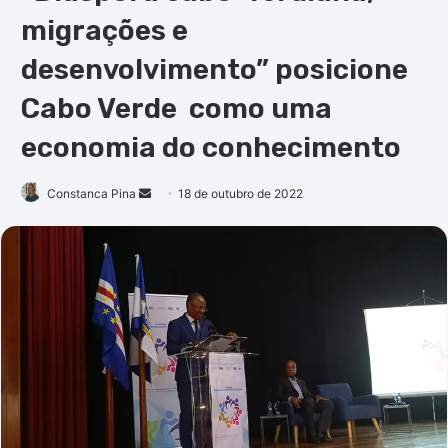
migrações e
desenvolvimento” posicione
Cabo Verde como uma
economia do conhecimento
Mande
Constanca Pina
18 de outubro de 2022
um
e-
mail