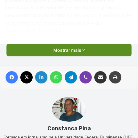
municipais, representantes dos institutos e serviços
desconcentrados do Estado e convidados. A cerimónia de
encerramento foi presidida pelo Ministro das
Comunidades, Jorge Santos.
Mostrar mais
Facebook
X
Linkedin
WhatsApp
Telegram
Viber
Compartilhar via e-mail
Imprimir
Constanca Pina
Formada em jornalismo pela Universidade Federal Fluminense (UFF-