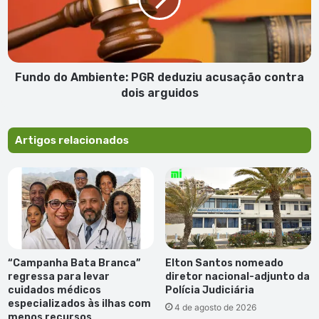
deduziu
acusação
contra
dois
arguidos
Fundo do Ambiente: PGR deduziu acusação contra
dois arguidos
Artigos relacionados
“Campanha Bata Branca”
Elton Santos nomeado
regressa para levar
diretor nacional-adjunto da
cuidados médicos
Polícia Judiciária
especializados às ilhas com
4 de agosto de 2026
menos recursos