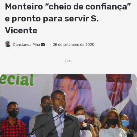
Monteiro “cheio de confiança”
e pronto para servir S.
Vicente
Mande
Constanca Pina
26 de setembro de 2020
um
e-
Pub.
mail