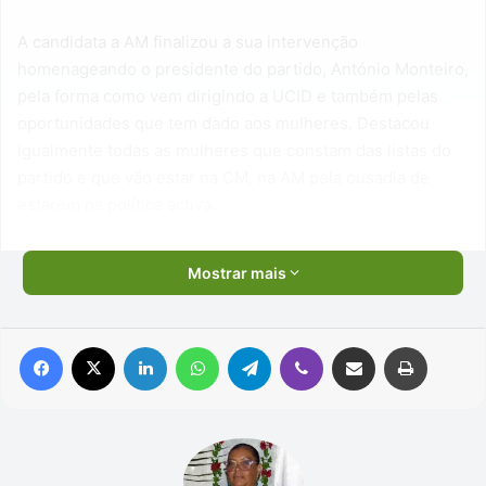
A candidata a AM finalizou a sua intervenção
homenageando o presidente do partido, António Monteiro,
pela forma como vem dirigindo a UCID e também pelas
oportunidades que tem dado aos mulheres. Destacou
igualmente todas as mulheres que constam das listas do
partido e que vão estar na CM, na AM pela ousadia de
estarem na política activa.
Mostrar mais
Facebook
X
Linkedin
WhatsApp
Telegram
Viber
Compartilhar via e-mail
Imprimir