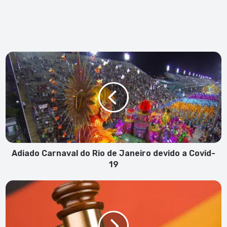
Adiado
Carnaval
do
Rio
de
Janeiro
devido
a
Covid-
19
Adiado Carnaval do Rio de Janeiro devido a Covid-
19
Fundo
do
Ambiente:
PGR