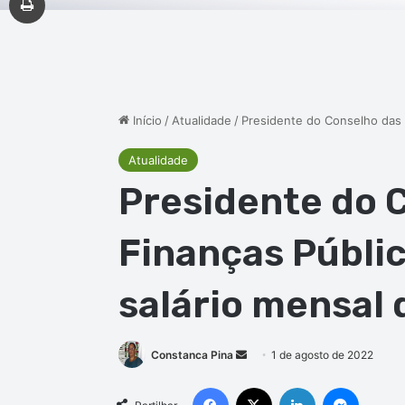
Início
/
Atualidade
/
Presidente do Conselho das F
Atualidade
Presidente do 
Finanças Públic
salário mensal 
Mande
Constanca Pina
1 de agosto de 2022
um
Facebook
X
Linkedin
Messen
e-