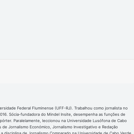
Imprimir
ersidade Federal Fluminense (UFF-RJ). Trabalhou como jornalista no
016. Sócia-fundadora do Mindel Insite, desempenha as funções de
epórter. Paralelamente, leccionou na Universidade Lusófona de Cabo
s de Jornalismo Económico, Jornalismo Investigativo e Redação
a a disciplina de Jornalismo Comparado na Universidade de Cabo Verde