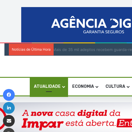
Notícias de Última Hora
Tribunal da Relação de Barlavento – Açã
ATUALIDADE
ECONOMIA
CULTURA
Facebook
Linkedin
Compartilhar via e-mail
Imprimir