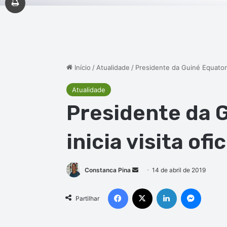
Início
/
Atualidade
/
Presidente da Guiné Equatorial
Atualidade
Presidente da G
inicia visita of
Mande
Constanca Pina
14 de abril de 2019
um
Facebook
X
Linkedin
Messen
e-
Partilhar
mail