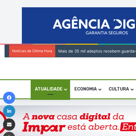
Notícias de Última Hora
Tribunal da Relação de Barlavento – Açã
ATUALIDADE
ECONOMIA
CULTURA
Facebook
Linkedin
Compartilhar via e-mail
Imprimir