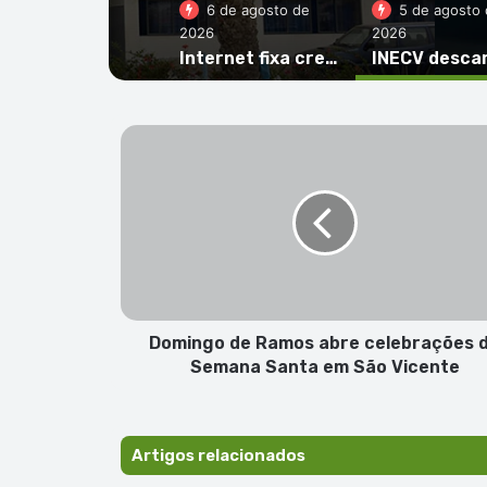
6 de agosto de
5 de agosto 
2026
2026
Internet fixa cresce 12,9% em Cabo Verde no primeiro trimestre de 2026
Domingo
de
Ramos
abre
celebrações
da
Semana
Santa
em
São
Domingo de Ramos abre celebrações 
Vicente
Semana Santa em São Vicente
Artigos relacionados