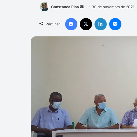
Mande
Constanca Pina
30 de novembro de 2021
um
Facebook
X
Linkedin
Messen
e-
Partilhar
mail