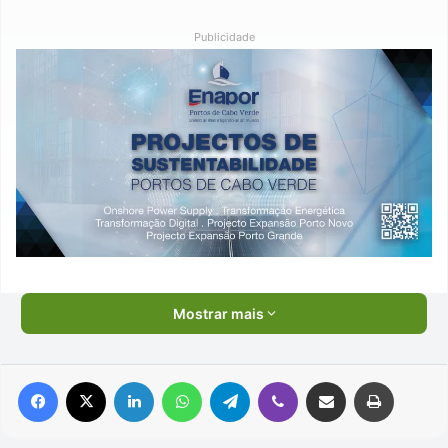
Publicidade
Mostrar mais
Facebook
X
Linkedin
WhatsApp
Telegram
Viber
Compartilhar via e-mail
Imprimir