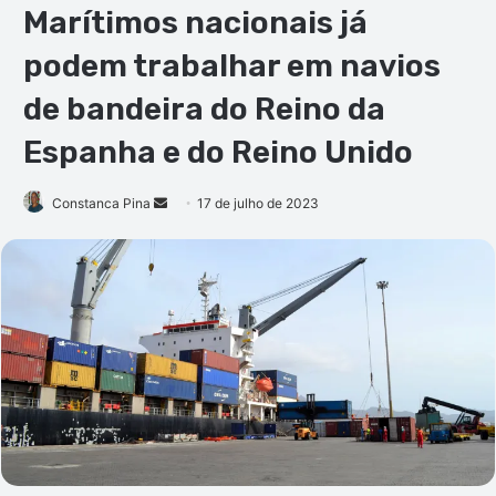
Marítimos nacionais já
podem trabalhar em navios
de bandeira do Reino da
Espanha e do Reino Unido
Mande
Constanca Pina
17 de julho de 2023
um
e-
mail