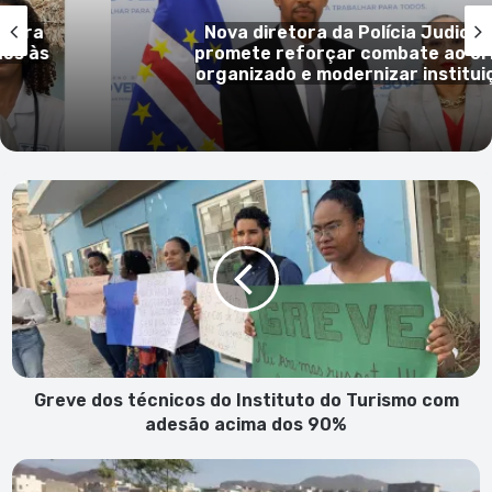
retora da Polícia Judiciária
reforçar combate ao crime
do e modernizar instituição
Greve
dos
técnicos
do
Instituto
do
Turismo
com
adesão
acima
Greve dos técnicos do Instituto do Turismo com
dos
adesão acima dos 90%
90%
Taxa
de