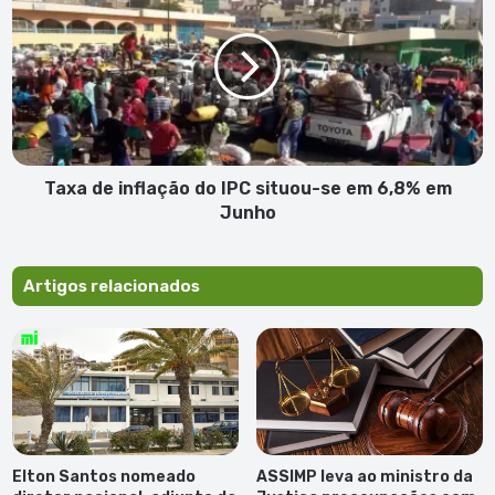
inflação
do
IPC
situou-
se
em
6,8%
em
Taxa de inflação do IPC situou-se em 6,8% em
Junho
Junho
Artigos relacionados
Elton Santos nomeado
ASSIMP leva ao ministro da