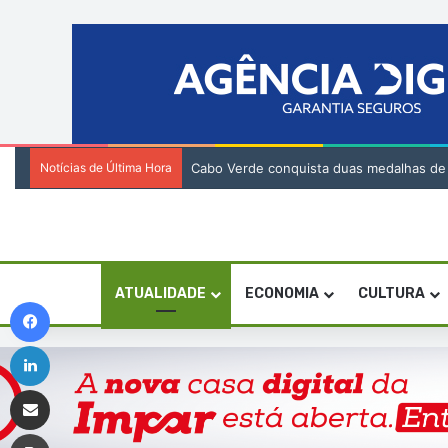
Notícias de Última Hora
Cabo Verde conquista duas medalhas de br
ATUALIDADE
ECONOMIA
CULTURA
Facebook
Linkedin
Compartilhar via e-mail
Imprimir