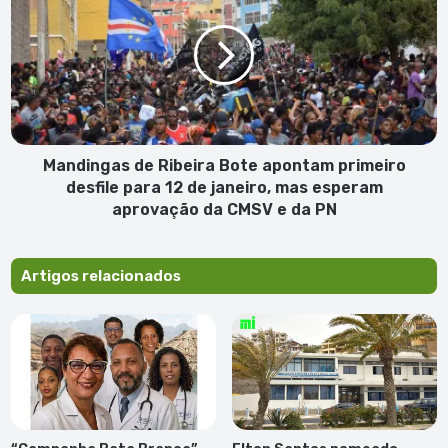
Ribeira
Bote
apontam
primeiro
desfile
para
12
de
Mandingas de Ribeira Bote apontam primeiro
janeiro,
desfile para 12 de janeiro, mas esperam
mas
aprovação da CMSV e da PN
esperam
aprovação
da
Artigos relacionados
CMSV
e
da
PN