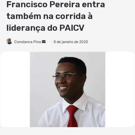
Francisco Pereira entra
também na corrida à
liderança do PAICV
Mande
Constanca Pina
6 de janeiro de 2025
um
e-
mail