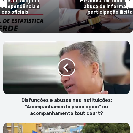
ções de alegada
MP acusa ex-coorden
 independência e
abuso de informação
icas oficiais
participação ilíci
Disfunções
e
abusos
nas
instituições:
"Acompanhamento
psicológico"
ou
acompanhamento
tout
Disfunções e abusos nas instituições:
court?
"Acompanhamento psicológico" ou
acompanhamento tout court?
Mandingas
de