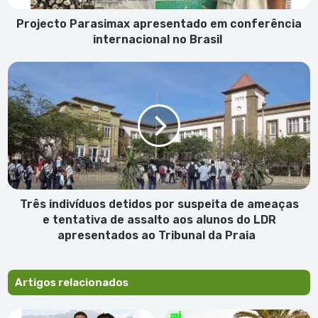
Projecto Parasimax apresentado em conferência
internacional no Brasil
Três
indivíduos
detidos
por
suspeita
de
ameaças
e
tentativa
de
Três indivíduos detidos por suspeita de ameaças
assalto
e tentativa de assalto aos alunos do LDR
aos
apresentados ao Tribunal da Praia
alunos
do
LDR
Artigos relacionados
apresentados
ao