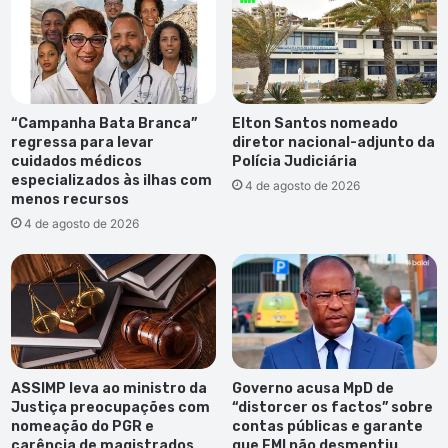
Tribunal
da
Praia
“Campanha Bata Branca”
Elton Santos nomeado
regressa para levar
diretor nacional-adjunto da
cuidados médicos
Polícia Judiciária
especializados às ilhas com
4 de agosto de 2026
menos recursos
4 de agosto de 2026
ASSIMP leva ao ministro da
Governo acusa MpD de
Justiça preocupações com
“distorcer os factos” sobre
nomeação do PGR e
contas públicas e garante
carência de magistrados
que FMI não desmentiu