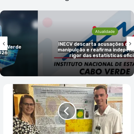
Atualidade
INECV descarta acusações de ale
 Verde
manipulção e reafirma independênc
rigor das estatísticas oficiais
Projecto
Parasimax
apresentado
em
conferência
internacional
no
Brasil