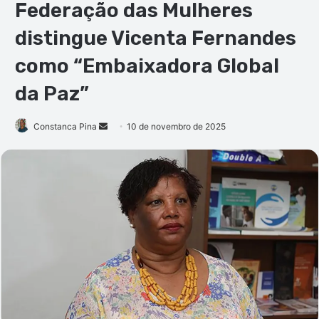
Federação das Mulheres
distingue Vicenta Fernandes
como “Embaixadora Global
da Paz”
Mande
Constanca Pina
10 de novembro de 2025
um
e-
mail