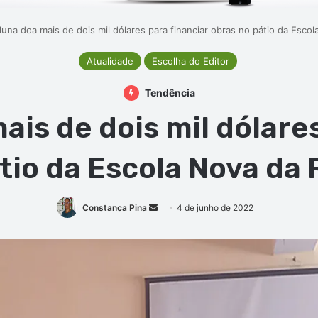
luna doa mais de dois mil dólares para financiar obras no pátio da Escol
Atualidade
Escolha do Editor
Tendência
ais de dois mil dólares
tio da Escola Nova da 
Mande
Constanca Pina
4 de junho de 2022
um
e-
mail