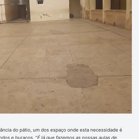
tância do pátio, um dos espaço onde esta necessidade é
ndos e buracos. “
É lá que fazemos as nossas aulas de