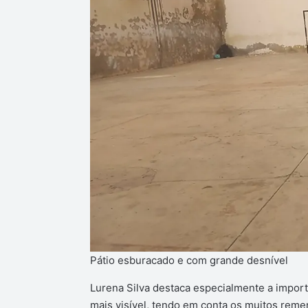
Pátio esburacado e com grande desnível
Lurena Silva destaca especialmente a impor
mais visível, tendo em conta os muitos reme