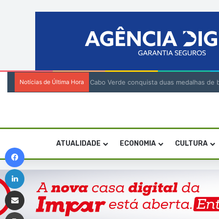
Notícias de Última Hora
Cabo Verde conquista duas medalhas de br
ATUALIDADE
ECONOMIA
CULTURA
Facebook
Linkedin
Compartilhar via e-mail
Imprimir