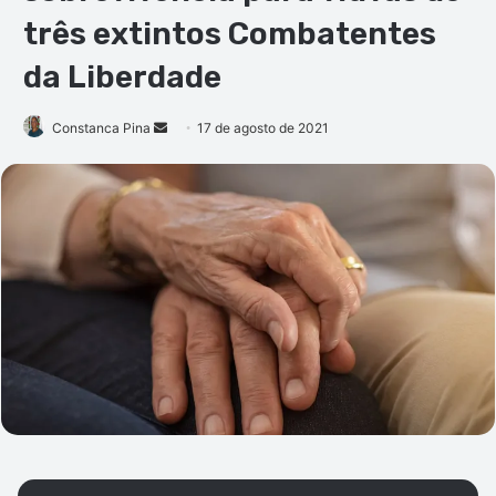
três extintos Combatentes
da Liberdade
Mande
Constanca Pina
17 de agosto de 2021
um
e-
mail