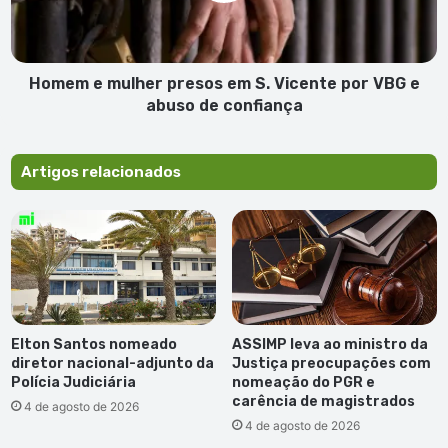
Vicente
por
VBG
e
Homem e mulher presos em S. Vicente por VBG e
abuso
abuso de confiança
de
confiança
Artigos relacionados
Elton Santos nomeado
ASSIMP leva ao ministro da
diretor nacional-adjunto da
Justiça preocupações com
Polícia Judiciária
nomeação do PGR e
carência de magistrados
4 de agosto de 2026
4 de agosto de 2026